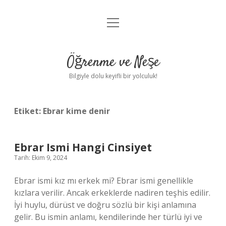
menüyü
Anasayfa
aç
Gizlilik Politikası
Öğrenme ve Neşe
Yasal Uyarı
Bilgiyle dolu keyifli bir yolculuk!
Hakkımızda
Etiket:
Ebrar kime denir
Ebrar Ismi Hangi Cinsiyet
Tarih: Ekim 9, 2024
Ebrar ismi kız mı erkek mi? Ebrar ismi genellikle
kızlara verilir. Ancak erkeklerde nadiren teşhis edilir.
İyi huylu, dürüst ve doğru sözlü bir kişi anlamına
gelir. Bu ismin anlamı, kendilerinde her türlü iyi ve