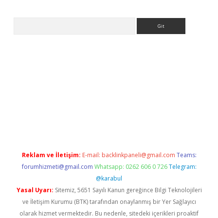
Arama
.betexper.xyz/
betci.co
betci giriş
betci.online
hiltonbetgir.onli
Reklam ve İletişim:
E-mail:
backlinkpaneli@gmail.com
Teams:
forumhizmeti@gmail.com
Whatsapp: 0262 606 0 726
Telegram:
@karabul
Yasal Uyarı:
Sitemiz, 5651 Sayılı Kanun gereğince Bilgi Teknolojileri
ve İletişim Kurumu (BTK) tarafından onaylanmış bir Yer Sağlayıcı
olarak hizmet vermektedir. Bu nedenle, sitedeki içerikleri proaktif