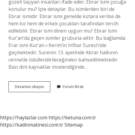
güzeli taşıyan insanları ifade eder. Ebrar ismi çocuğa
konulur mu? İşte detaylar. Bu isimlerden biri de
Ebrar ismidir. Ebrar ismi genelde kızlara verilse de
hem kız hem de erkek çocukları tarafından tercih
edilebilir. Ebrar ismi dinen uygun mu? Ebrar ismi
Kur’an’da geçen isimler grubuna aittir. Bu bağlamda
Erar ismi Kur’an-ı Kerim’in İnfitar Suresi’nde
geçmektedir. Surenin 13. ayetinde Abrar halkının
cennetle ödüllendirileceğinden bahsedilmektedir.
Bazı dini kaynaklar incelendiğinde…
Ebrar
Devamını okuyun
Yorum Bırak
Ismi
Hangi
Cinsiyet
https://haylazlar.com
https://ketuna.com.tr
https://kadinmatinesi.com.tr
Sitemap