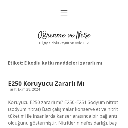
menüyü
Anasayfa
aç
Gizlilik Politikası
Öğrenme ve Neşe
Yasal Uyarı
Bilgiyle dolu keyifli bir yolculuk!
Hakkımızda
Etiket:
E kodlu katkı maddeleri zararlı mı
E250 Koruyucu Zararlı Mı
Tarih: Ekim 28, 2024
Koruyucu E250 zararlı mı? E250-E251 Sodyum nitrat
(sodyum nitrat) Bazı çalışmalar konserve et ve nitrit
tüketimi ile insanlarda kanser arasında bir bağlantı
olduğunu göstermiştir. Nitritlerin nefes darlığı, baş