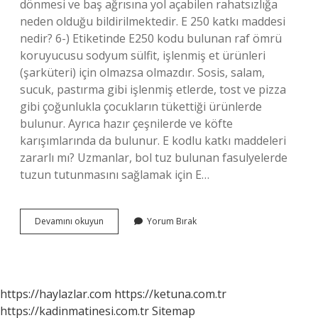
dönmesi ve baş ağrısına yol açabilen rahatsızlığa
neden olduğu bildirilmektedir. E 250 katkı maddesi
nedir? 6-) Etiketinde E250 kodu bulunan raf ömrü
koruyucusu sodyum sülfit, işlenmiş et ürünleri
(şarküteri) için olmazsa olmazdır. Sosis, salam,
sucuk, pastırma gibi işlenmiş etlerde, tost ve pizza
gibi çoğunlukla çocukların tükettiği ürünlerde
bulunur. Ayrıca hazır çeşnilerde ve köfte
karışımlarında da bulunur. E kodlu katkı maddeleri
zararlı mı? Uzmanlar, bol tuz bulunan fasulyelerde
tuzun tutunmasını sağlamak için E…
E250
Devamını okuyun
Yorum Bırak
Koruyucu
Zararlı
Mı
https://haylazlar.com
https://ketuna.com.tr
https://kadinmatinesi.com.tr
Sitemap