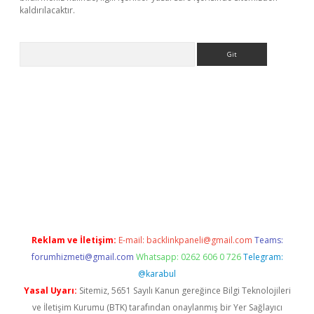
kaldırılacaktır.
Arama
betexper.xyz/
betci.co
betci giriş
betci.online
hiltonbetgir.onlin
Reklam ve İletişim:
E-mail:
backlinkpaneli@gmail.com
Teams:
forumhizmeti@gmail.com
Whatsapp: 0262 606 0 726
Telegram:
@karabul
Yasal Uyarı:
Sitemiz, 5651 Sayılı Kanun gereğince Bilgi Teknolojileri
ve İletişim Kurumu (BTK) tarafından onaylanmış bir Yer Sağlayıcı