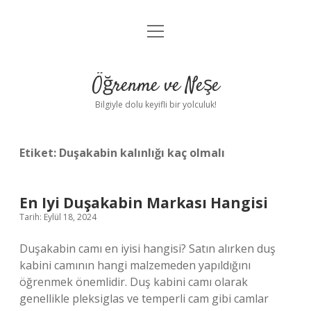
menüyü
Anasayfa
aç
Gizlilik Politikası
Öğrenme ve Neşe
Yasal Uyarı
Bilgiyle dolu keyifli bir yolculuk!
Hakkımızda
Etiket:
Duşakabin kalınlığı kaç olmalı
En Iyi Duşakabin Markası Hangisi
Tarih: Eylül 18, 2024
Duşakabin camı en iyisi hangisi? Satın alırken duş
kabini camının hangi malzemeden yapıldığını
öğrenmek önemlidir. Duş kabini camı olarak
genellikle pleksiglas ve temperli cam gibi camlar