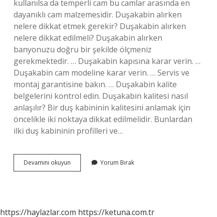
kullanılsa da temperli cam bu camlar arasında en
dayanıklı cam malzemesidir. Duşakabin alırken
nelere dikkat etmek gerekir? Duşakabin alırken
nelere dikkat edilmeli? Duşakabin alırken
banyonuzu doğru bir şekilde ölçmeniz
gerekmektedir. … Duşakabin kapısına karar verin. …
Duşakabin cam modeline karar verin. … Servis ve
montaj garantisine bakın. … Duşakabin kalite
belgelerini kontrol edin. Duşakabin kalitesi nasıl
anlaşılır? Bir duş kabininin kalitesini anlamak için
öncelikle iki noktaya dikkat edilmelidir. Bunlardan
ilki duş kabininin profilleri ve…
En
Devamını okuyun
Yorum Bırak
Iyi
Duşakabin
Markası
Hangisi
https://haylazlar.com
https://ketuna.com.tr