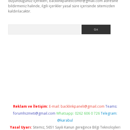
düşündüğünüz içerikleri,
backlinkpanelicomtr@gmail.com
adresine
bildirmeniz halinde, ilgili içerikler yasal süre içerisinde sitemizden
kaldırılacaktır.
Arama
betexper.xyz/
betci.co
betci giriş
betci.online
hiltonbetgir.onlin
Reklam ve İletişim:
E-mail:
backlinkpaneli@gmail.com
Teams:
forumhizmeti@gmail.com
Whatsapp: 0262 606 0 726
Telegram:
@karabul
Yasal Uyarı:
Sitemiz, 5651 Sayılı Kanun gereğince Bilgi Teknolojileri