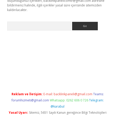
düşündüğünüz içerikleri,
backlinkpanelicomtr@gmail.com
adresine
bildirmeniz halinde, ilgili içerikler yasal süre içerisinde sitemizden
kaldırılacaktır.
Arama
.betexper.xyz/
betci.co
betci giriş
betci.online
hiltonbetgir.onli
Reklam ve İletişim:
E-mail:
backlinkpaneli@gmail.com
Teams:
forumhizmeti@gmail.com
Whatsapp: 0262 606 0 726
Telegram:
@karabul
Yasal Uyarı:
Sitemiz, 5651 Sayılı Kanun gereğince Bilgi Teknolojileri