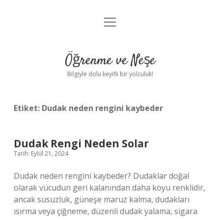
menüyü
Anasayfa
aç
Gizlilik Politikası
Öğrenme ve Neşe
Yasal Uyarı
Bilgiyle dolu keyifli bir yolculuk!
Hakkımızda
Etiket:
Dudak neden rengini kaybeder
Dudak Rengi Neden Solar
Tarih: Eylül 21, 2024
Dudak neden rengini kaybeder? Dudaklar doğal
olarak vücudun geri kalanından daha koyu renklidir,
ancak susuzluk, güneşe maruz kalma, dudakları
ısırma veya çiğneme, düzenli dudak yalama, sigara