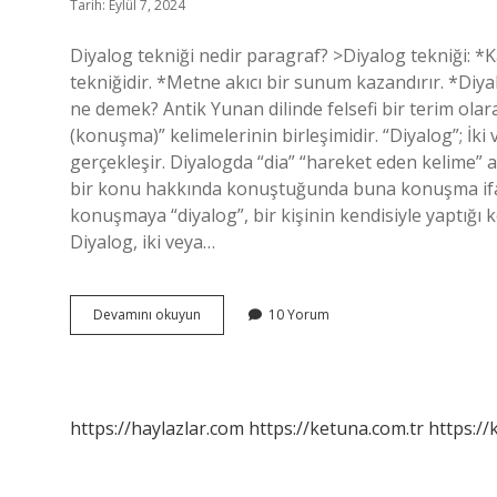
Tarih: Eylül 7, 2024
Diyalog tekniği nedir paragraf? >Diyalog tekniği: *
tekniğidir. *Metne akıcı bir sunum kazandırır. *Diy
ne demek? Antik Yunan dilinde felsefi bir terim olarak
(konuşma)” kelimelerinin birleşimidir. “Diyalog”; İki
gerçekleşir. Diyalogda “dia” “hareket eden kelime” an
bir konu hakkında konuştuğunda buna konuşma ifades
konuşmaya “diyalog”, bir kişinin kendisiyle yaptığı
Diyalog, iki veya…
Diyalog
Devamını okuyun
10 Yorum
Yöntemi
Nedir
https://haylazlar.com
https://ketuna.com.tr
https://