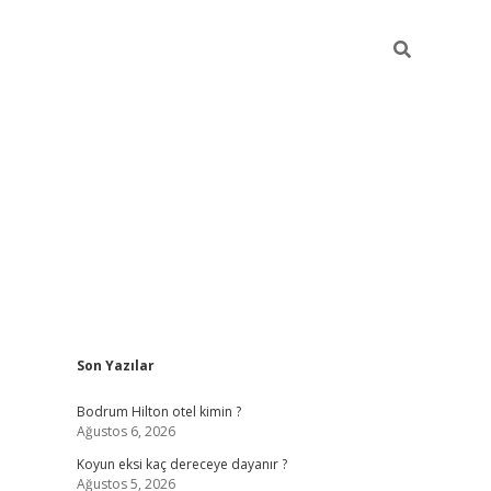
Sidebar
Son Yazılar
ilbet
betci
piabellacasino sitesi
https://www.betexper
Bodrum Hilton otel kimin ?
Ağustos 6, 2026
Koyun eksi kaç dereceye dayanır ?
Ağustos 5, 2026