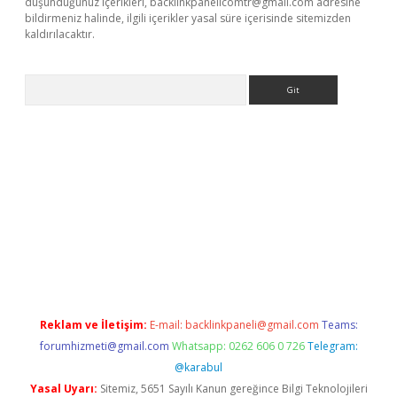
düşündüğünüz içerikleri,
backlinkpanelicomtr@gmail.com
adresine
bildirmeniz halinde, ilgili içerikler yasal süre içerisinde sitemizden
kaldırılacaktır.
Arama
betexper.xyz/
betci.co
betci giriş
betci.online
hiltonbetgir.onlin
Reklam ve İletişim:
E-mail:
backlinkpaneli@gmail.com
Teams:
forumhizmeti@gmail.com
Whatsapp: 0262 606 0 726
Telegram:
@karabul
Yasal Uyarı:
Sitemiz, 5651 Sayılı Kanun gereğince Bilgi Teknolojileri