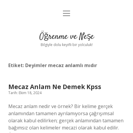
menüyü
Anasayfa
aç
Gizlilik Politikası
Öğrenme ve Neşe
Yasal Uyarı
Bilgiyle dolu keyifli bir yolculuk!
Hakkımızda
Etiket:
Deyimler mecaz anlamlı mıdır
Mecaz Anlam Ne Demek Kpss
Tarih: Ekim 18, 2024
Mecaz anlam nedir ve örnek? Bir kelime gerçek
anlamından tamamen ayrılamıyorsa çağrışımsal
olarak kabul edilirken; gerçek anlamından tamamen
bağımsız olan kelimeler mecazi olarak kabul edilir.