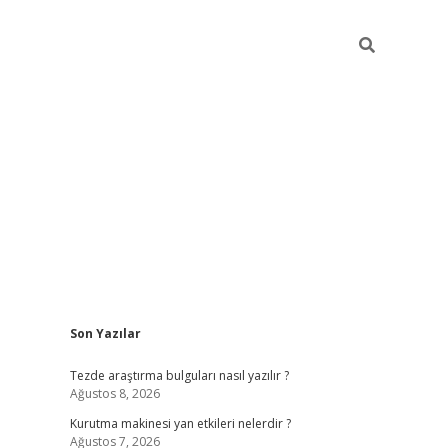
Sidebar
Son Yazılar
ilbet
betci
piabellacasino sitesi
https://www.betexper
Tezde araştırma bulguları nasıl yazılır ?
Ağustos 8, 2026
Kurutma makinesi yan etkileri nelerdir ?
Ağustos 7, 2026