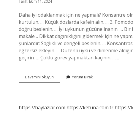
Tarih: Ekim 11, 2024
Daha iyi odaklanmak için ne yapmalı? Konsantre olma
kurtulun. … Küçük dozlarda kafein alın. … 3. Pomodor
doğru beslenin. … İyi uykunun gücüne inanın. … Bir iş 
makale… Dikkat dağınıklığını gidermek için ne yapmal
şunlardır: Sağlıklı ve dengeli beslenin. … Konsantras
egzersiz ekleyin. … Düzenli uyku ve dinlenme aldığ
geçirin. … Çoklu görev yapmaktan kaçının. ……
Zihin
Devamını okuyun
Yorum Bırak
Dağınıklığına
Ne
Iyi
Gelir
https://haylazlar.com
https://ketuna.com.tr
https://