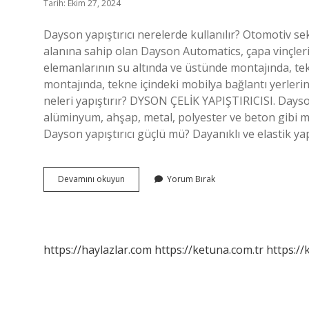
Tarih: Ekim 27, 2024
Dayson yapıştırıcı nerelerde kullanılır? Otomotiv s
alanına sahip olan Dayson Automatics, çapa vinçleri
elemanlarının su altında ve üstünde montajında, tekn
montajında, tekne içindeki mobilya bağlantı yerleri
neleri yapıştırır? DYSON ÇELİK YAPIŞTIRICISI. Dayso
alüminyum, ahşap, metal, polyester ve beton gibi ma
Dayson yapıştırıcı güçlü mü? Dayanıklı ve elastik yapı
Dayson
Devamını okuyun
Yorum Bırak
Yapıştırıcı
Neleri
Yapıştırır
https://haylazlar.com
https://ketuna.com.tr
https://