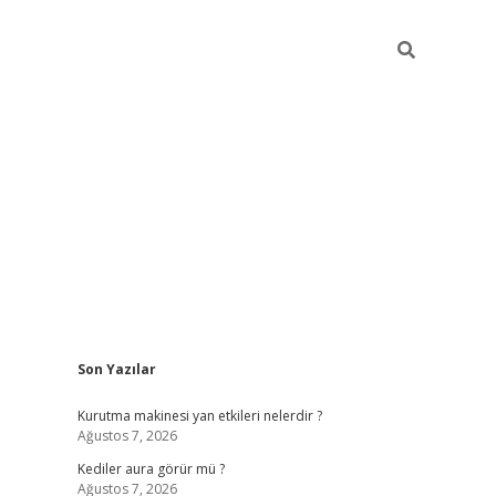
Sidebar
Son Yazılar
ilbet
betci
piabellacasino sitesi
https://www.betexpe
Kurutma makinesi yan etkileri nelerdir ?
Ağustos 7, 2026
Kediler aura görür mü ?
Ağustos 7, 2026