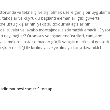
ektöründe ve tekne içi ve dışı olmak üzere geniş bir uygulama
, takozlar ve kuyruklu bağlantı elemanları gibi güverte
e üstü çıkışlarının, yakıt su doldurma ağızlarının
nde, tuvalet ve lavabo montajında, sızdırmazlık amaçlı… Dyso
n neyi bağlar? Otomotiv ve inşaat endüstrileri, cam, anot
lzemelerde astar olmadan güçlü yapıştırıcı etkisini gösterir
şkan özelliği ile kırılmaya ve yırtılmaya karşı dayanıklı bir…
kadinmatinesi.com.tr
Sitemap