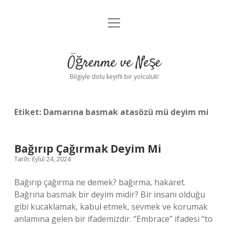
menüyü
Anasayfa
aç
Gizlilik Politikası
Öğrenme ve Neşe
Yasal Uyarı
Bilgiyle dolu keyifli bir yolculuk!
Hakkımızda
Etiket:
Damarına basmak atasözü mü deyim mi
Bağırıp Çağırmak Deyim Mi
Tarih: Eylül 24, 2024
Bağırıp çağırma ne demek? bağırma, hakaret.
Bağrına basmak bir deyim midir? Bir insanı olduğu
gibi kucaklamak, kabul etmek, sevmek ve korumak
anlamına gelen bir ifademizdir. “Embrace” ifadesi “to