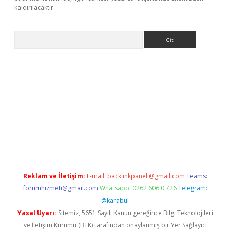
kaldırılacaktır.
Arama
o sitesi
https://www.betexper.xyz/
betci.co
betci giriş
betci.onli
Reklam ve İletişim:
E-mail:
backlinkpaneli@gmail.com
Teams:
forumhizmeti@gmail.com
Whatsapp: 0262 606 0 726
Telegram:
@karabul
Yasal Uyarı:
Sitemiz, 5651 Sayılı Kanun gereğince Bilgi Teknolojileri
ve İletişim Kurumu (BTK) tarafından onaylanmış bir Yer Sağlayıcı