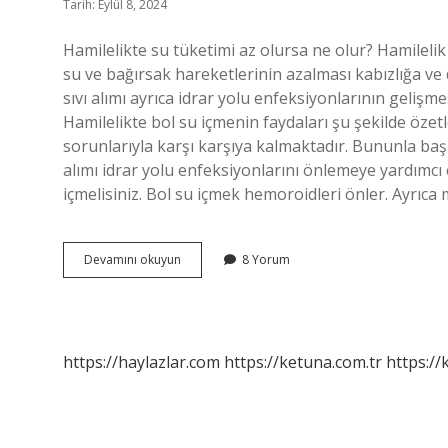
Tarih: Eylül 8, 2024
Hamilelikte su tüketimi az olursa ne olur? Hamilelik 
su ve bağırsak hareketlerinin azalması kabızlığa ve
sıvı alımı ayrıca idrar yolu enfeksiyonlarının gelişme
Hamilelikte bol su içmenin faydaları şu şekilde özet
sorunlarıyla karşı karşıya kalmaktadır. Bununla başa 
alımı idrar yolu enfeksiyonlarını önlemeye yardımcı o
içmelisiniz. Bol su içmek hemoroidleri önler. Ayrıca
Hamile
Devamını okuyun
8 Yorum
Bir
Kadın
Günde
Ne
Kadar
https://haylazlar.com
https://ketuna.com.tr
https://
Su
Içmeli