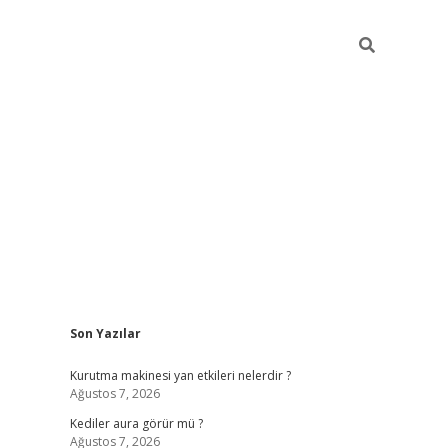
Sidebar
Son Yazılar
ilbet
betci
piabellacasino sitesi
https://www.betexper
Kurutma makinesi yan etkileri nelerdir ?
Ağustos 7, 2026
Kediler aura görür mü ?
Ağustos 7, 2026