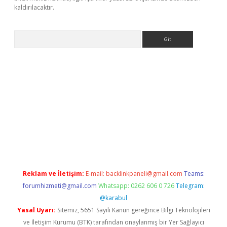
kaldırılacaktır.
Arama
betexper.xyz/
betci.co
betci giriş
betci.online
hiltonbetgir.onlin
Reklam ve İletişim:
E-mail:
backlinkpaneli@gmail.com
Teams:
forumhizmeti@gmail.com
Whatsapp: 0262 606 0 726
Telegram:
@karabul
Yasal Uyarı:
Sitemiz, 5651 Sayılı Kanun gereğince Bilgi Teknolojileri
ve İletişim Kurumu (BTK) tarafından onaylanmış bir Yer Sağlayıcı