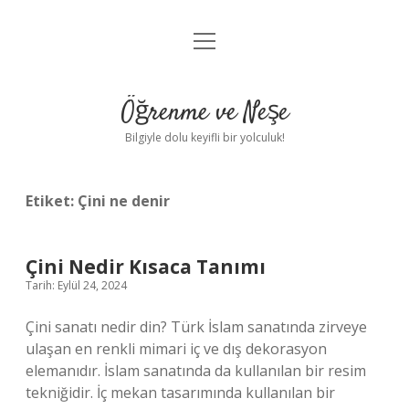
menüyü
Anasayfa
aç
Gizlilik Politikası
Öğrenme ve Neşe
Yasal Uyarı
Bilgiyle dolu keyifli bir yolculuk!
Hakkımızda
Etiket:
Çini ne denir
Çini Nedir Kısaca Tanımı
Tarih: Eylül 24, 2024
Çini sanatı nedir din? Türk İslam sanatında zirveye
ulaşan en renkli mimari iç ve dış dekorasyon
elemanıdır. İslam sanatında da kullanılan bir resim
tekniğidir. İç mekan tasarımında kullanılan bir