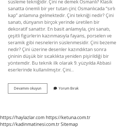
süsleme tekniğidir. Çini ne demek Osmanlı? Klasik
sanatta önemli bir yer tutan çini; Osmanlıcada “sırlı
kap” anlamına gelmektedir. Çini tekniği nedir? Çini
sanatı, dünyanın birçok yerinde üretilen bir
dekoratif sanattır. En basit anlamıyla, çini sanatı,
çeşitli figürlerin kazınmasıyla fayans, porselen ve
seramik gibi nesnelerin süslenmesidir. Çini bezeme
nedir? Çini üzerine desenler kazındıktan sonra
çininin düşük bir sıcaklıkta yeniden pişirildiği bir
yöntemdir. Bu teknik ilk olarak 9. yüzyılda Abbasi
eserlerinde kullanılmıştır. Çini…
Çini
Devamını okuyun
Yorum Bırak
Nedir
Kısaca
Tanımı
https://haylazlar.com
https://ketuna.com.tr
https://kadinmatinesi.com.tr
Sitemap