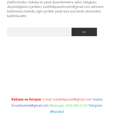
platformudur. Hukuka ve yasal düzenlemelere aykırı olduğunu
düşündüğünüz içerikleri,
backlinkpanelicomtr@gmail.com
adresine
bildirmeniz halinde, ilgili içerikler yasal süre içerisinde sitemizden
kaldırılacaktır.
Arama
betexper.xyz/
betci.co
betci giriş
betci.online
hiltonbetgir.onli
Reklam ve İletişim:
E-mail:
backlinkpaneli@gmail.com
Teams:
forumhizmeti@gmail.com
Whatsapp: 0262 606 0 726
Telegram:
@karabul