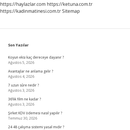
Yapmalı
https://haylazlar.com
https://ketuna.com.tr
https://kadinmatinesi.com.tr
Sitemap
Sidebar
Son Yazılar
Koyun eksi kaç dereceye dayanır ?
Ağustos 5, 2026
Avantajlar ne anlama gelir ?
Ağustos 4, 2026
7 uzun sûre nedir ?
Ağustos 3, 2026
36’lık film ne kadar ?
Ağustos 3, 2026
Şirket KDV ödemesi nasıl yapılır ?
Temmuz 30, 2026
24 48 çalışma sistemi yasal mıdır ?