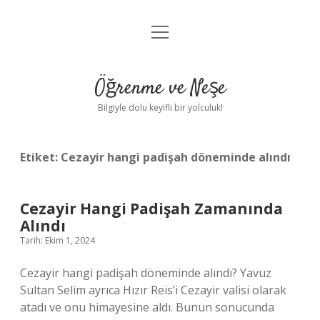
menüyü
Anasayfa
aç
Gizlilik Politikası
Öğrenme ve Neşe
Yasal Uyarı
Bilgiyle dolu keyifli bir yolculuk!
Hakkımızda
Etiket:
Cezayir hangi padişah döneminde alındı
Cezayir Hangi Padişah Zamanında
Alındı
Tarih: Ekim 1, 2024
Cezayir hangi padişah döneminde alındı? Yavuz
Sultan Selim ayrıca Hızır Reis’i Cezayir valisi olarak
atadı ve onu himayesine aldı. Bunun sonucunda