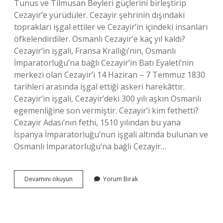
Tunus ve Tilmusan Beyleri güçlerini birleştirip
Cezayir’e yürüdüler. Cezayir şehrinin dışındaki
toprakları işgal ettiler ve Cezayir’in içindeki insanları
öfkelendirdiler. Osmanlı Cezayir’e kaç yıl kaldı?
Cezayir’in işgali, Fransa Krallığı’nın, Osmanlı
İmparatorluğu’na bağlı Cezayir’in Batı Eyaleti’nin
merkezi olan Cezayir’i 14 Haziran – 7 Temmuz 1830
tarihleri ​​arasında işgal ettiği askeri harekâttır.
Cezayir’in işgali, Cezayir’deki 300 yılı aşkın Osmanlı
egemenliğine son vermiştir. Cezayir’i kim fethetti?
Cezayir Adası’nın fethi, 1510 yılından bu yana
İspanya İmparatorluğu’nun işgali altında bulunan ve
Osmanlı İmparatorluğu’na bağlı Cezayir…
Cezayir
Devamını okuyun
Yorum Bırak
Hangi
Padişah
Zamanında
Alındı