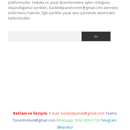
platformudur. Hukuka ve yasal düzenlemelere aykırı olduğunu
düşündüğünüz içerikleri,
backlinkpanelicomtr@gmail.com
adresine
bildirmeniz halinde, ilgili içerikler yasal süre içerisinde sitemizden
kaldırılacaktır.
Arama
betexper.xyz/
betci.co
betci giriş
betci.online
hiltonbetgir.onli
Reklam ve İletişim:
E-mail:
backlinkpaneli@gmail.com
Teams:
forumhizmeti@gmail.com
Whatsapp: 0262 606 0 726
Telegram:
@karabul