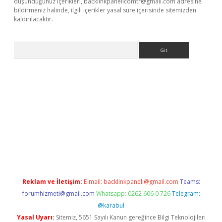
düşündüğünüz içerikleri,
backlinkpanelicomtr@gmail.com
adresine
bildirmeniz halinde, ilgili içerikler yasal süre içerisinde sitemizden
kaldırılacaktır.
Arama
.betexper.xyz/
betci.co
betci giriş
betci.online
hiltonbetgir.onli
Reklam ve İletişim:
E-mail:
backlinkpaneli@gmail.com
Teams:
forumhizmeti@gmail.com
Whatsapp: 0262 606 0 726
Telegram:
@karabul
Yasal Uyarı:
Sitemiz, 5651 Sayılı Kanun gereğince Bilgi Teknolojileri