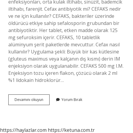
enfeksiyonları, orta kulak iltihabı, sinüzit, bademcik
iltihabı, farenjit. Cefax antibiyotik mi? CEFAKS nedir
ve ne için kullanılır? CEFAKS, bakteriler üzerinde
öldürücü etkiye sahip sefalosporin grubundan bir
antibiyotiktir. Her tablet, etken madde olarak 125
mg sefuroksim içerir. CEFAKS, 10 tabletlik
alüminyum şerit paketlerde mevcuttur. Cefax nasıl
kullanılır? Uygulama şekli: Büyük bir kas kütlesine
(gluteus maximus veya kalçanın dış kısmı) derin IM
enjeksiyon olarak uygulanabilir. CEFAKS 500 mg I.M.
Enjeksiyon tozu içeren flakon, çözücü olarak 2 ml
%1 lidokain hidroklorür…
Cefax
Devamını okuyun
Yorum Bırak
Ne
Demek
https://haylazlar.com
https://ketuna.com.tr