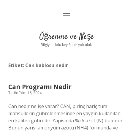
menüyü
Anasayfa
aç
Gizlilik Politikası
Öğrenme ve Neşe
Yasal Uyarı
Bilgiyle dolu keyifli bir yolculuk!
Hakkımızda
Etiket:
Can kablosu nedir
Can Programı Nedir
Tarih: Ekim 16, 2024
Can nedir ne işe yarar? CAN, pirinç hariç tüm
mahsullerin gübrelenmesinde en yaygın kullanılan
en kaliteli gübredir. Yapısında %26 azot (N) bulunur.
Bunun yarısı amonyum azotu (NH4) formunda ve