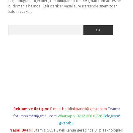
düşündüğünüz içerikleri,
backlinkpanelicomtr@gmail.com
adresine
bildirmeniz halinde, ilgili içerikler yasal süre içerisinde sitemizden
kaldırılacaktır.
Arama
.betexper.xyz/
betci.co
betci giriş
betci.online
hiltonbetgir.onli
Reklam ve İletişim:
E-mail:
backlinkpaneli@gmail.com
Teams:
forumhizmeti@gmail.com
Whatsapp: 0262 606 0 726
Telegram:
@karabul
Yasal Uyarı:
Sitemiz, 5651 Sayılı Kanun gereğince Bilgi Teknolojileri