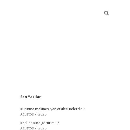
Sidebar
Son Yazılar
ilbet
betci
piabellacasino sitesi
https://www.betexp
Kurutma makinesi yan etkileri nelerdir ?
Ağustos 7, 2026
Kediler aura görür mü ?
Ağustos 7, 2026