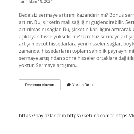
Tarih: Ekim 18, 2024
Bedelsiz sermaye artırımı kazandırır mı? Bonus serma
artırır. Bu, şirketin mali sağlığını güçlendirebilir. Se
artırılmasını sağlar. Bu, şirketin karlılığını artırara
açıklayan hisse yükselir mi? Ücretsiz sermaye artışı
artışı mevcut hissedarlara yeni hisseler sağlar, böyle
zamanda, hissedarların toplam sahiplik payı aynı mi
sermaye artışından sonra hisseler ortaklara dağıtıl
yoktur. Sermaye artışının…
Bedelsiz
Devamını okuyun
Yorum Bırak
Olunca
Ne
Olur
https://haylazlar.com
https://ketuna.com.tr
https://