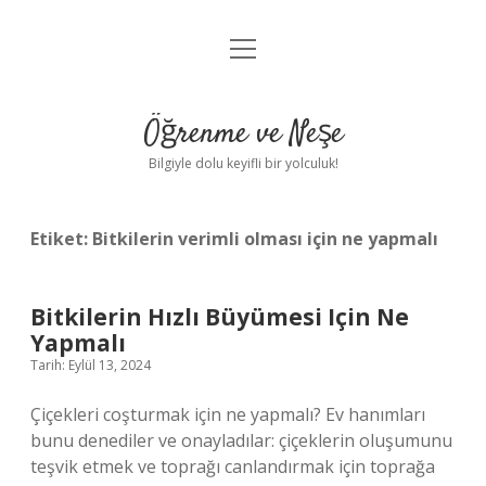
menüyü
Anasayfa
aç
Gizlilik Politikası
Öğrenme ve Neşe
Yasal Uyarı
Bilgiyle dolu keyifli bir yolculuk!
Hakkımızda
Etiket:
Bitkilerin verimli olması için ne yapmalı
Bitkilerin Hızlı Büyümesi Için Ne
Yapmalı
Tarih: Eylül 13, 2024
Çiçekleri coşturmak için ne yapmalı? Ev hanımları
bunu denediler ve onayladılar: çiçeklerin oluşumunu
teşvik etmek ve toprağı canlandırmak için toprağa