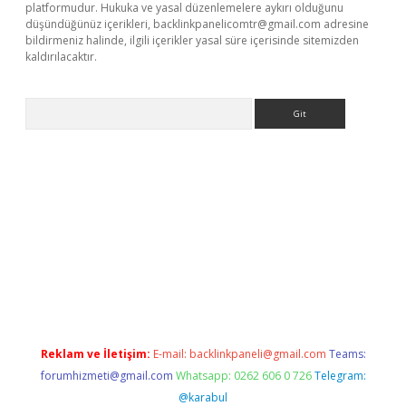
platformudur. Hukuka ve yasal düzenlemelere aykırı olduğunu
düşündüğünüz içerikleri,
backlinkpanelicomtr@gmail.com
adresine
bildirmeniz halinde, ilgili içerikler yasal süre içerisinde sitemizden
kaldırılacaktır.
Arama
betexper.xyz/
betci.co
betci giriş
betci.online
hiltonbetgir.onli
Reklam ve İletişim:
E-mail:
backlinkpaneli@gmail.com
Teams:
forumhizmeti@gmail.com
Whatsapp: 0262 606 0 726
Telegram:
@karabul