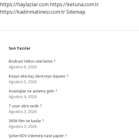
Yapmalı
https://haylazlar.com
https://ketuna.com.tr
https://kadinmatinesi.com.tr
Sitemap
Sidebar
Son Yazılar
Bodrum Hilton otel kimin ?
Ağustos 6, 2026
Koyun eksi kaç dereceye dayanır ?
Ağustos 5, 2026
Avantajlar ne anlama gelir ?
Ağustos 4, 2026
7 uzun sûre nedir ?
Ağustos 3, 2026
36’lık film ne kadar ?
Ağustos 3, 2026
Şirket KDV ödemesi nasıl yapılır ?