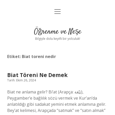
menüyü
Anasayfa
aç
Gizlilik Politikası
Öğrenme ve Neşe
Yasal Uyarı
Bilgiyle dolu keyifli bir yolculuk!
Hakkımızda
Etiket:
Biat toreni nedir
Biat Töreni Ne Demek
Tarih: Ekim 26, 2024
Biat ne anlama gelir? Bi’at (Arapça: بَيْعَة),
Peygamber’e bağlılık sözü vermek ve Kur’an’da
anlatıldığı gibi sadakat yemini etmek anlamına gelir.
Bey’at kelimesi, Arapçada “satmak” ve “satın almak”