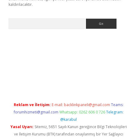
kaldırılacaktır.
Arama
www.betexper.xyz/
betci.co
betci giriş
betci.online
hiltonbetgir.
Reklam ve İletişim:
E-mail:
backlinkpaneli@gmail.com
Teams:
forumhizmeti@gmail.com
Whatsapp: 0262 606 0 726
Telegram:
@karabul
Yasal Uyarı:
Sitemiz, 5651 Sayılı Kanun gereğince Bilgi Teknolojileri
ve İletişim Kurumu (BTK) tarafından onaylanmış bir Yer Sağlayıcı