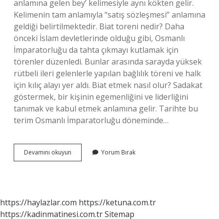
anlamına gelen bey’ kelimesiyle aynı kökten gelir.
Kelimenin tam anlamıyla “satış sözleşmesi” anlamına
geldiği belirtilmektedir. Biat toreni nedir? Daha
önceki İslam devletlerinde olduğu gibi, Osmanlı
İmparatorluğu da tahta çıkmayı kutlamak için
törenler düzenledi. Bunlar arasında sarayda yüksek
rütbeli ileri gelenlerle yapılan bağlılık töreni ve halk
için kılıç alayı yer aldı. Biat etmek nasıl olur? Sadakat
göstermek, bir kişinin egemenliğini ve liderliğini
tanımak ve kabul etmek anlamına gelir. Tarihte bu
terim Osmanlı İmparatorluğu döneminde…
Biat
Devamını okuyun
Yorum Bırak
Töreni
Ne
Demek
https://haylazlar.com
https://ketuna.com.tr
https://kadinmatinesi.com.tr
Sitemap