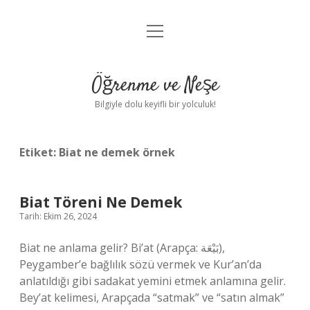
menüyü
Anasayfa
aç
Gizlilik Politikası
Öğrenme ve Neşe
Yasal Uyarı
Bilgiyle dolu keyifli bir yolculuk!
Hakkımızda
Etiket:
Biat ne demek örnek
Biat Töreni Ne Demek
Tarih: Ekim 26, 2024
Biat ne anlama gelir? Bi’at (Arapça: بَيْعَة),
Peygamber’e bağlılık sözü vermek ve Kur’an’da
anlatıldığı gibi sadakat yemini etmek anlamına gelir.
Bey’at kelimesi, Arapçada “satmak” ve “satın almak”