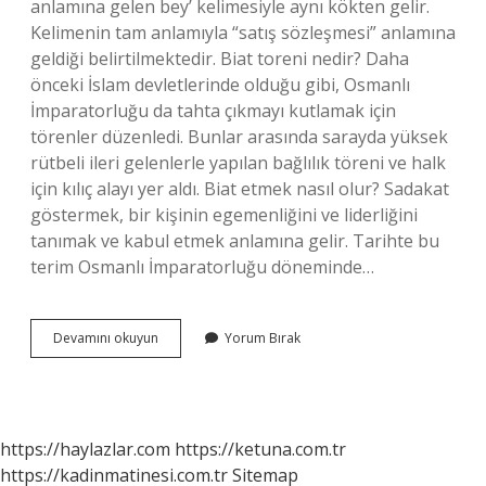
anlamına gelen bey’ kelimesiyle aynı kökten gelir.
Kelimenin tam anlamıyla “satış sözleşmesi” anlamına
geldiği belirtilmektedir. Biat toreni nedir? Daha
önceki İslam devletlerinde olduğu gibi, Osmanlı
İmparatorluğu da tahta çıkmayı kutlamak için
törenler düzenledi. Bunlar arasında sarayda yüksek
rütbeli ileri gelenlerle yapılan bağlılık töreni ve halk
için kılıç alayı yer aldı. Biat etmek nasıl olur? Sadakat
göstermek, bir kişinin egemenliğini ve liderliğini
tanımak ve kabul etmek anlamına gelir. Tarihte bu
terim Osmanlı İmparatorluğu döneminde…
Biat
Devamını okuyun
Yorum Bırak
Töreni
Ne
Demek
https://haylazlar.com
https://ketuna.com.tr
https://kadinmatinesi.com.tr
Sitemap