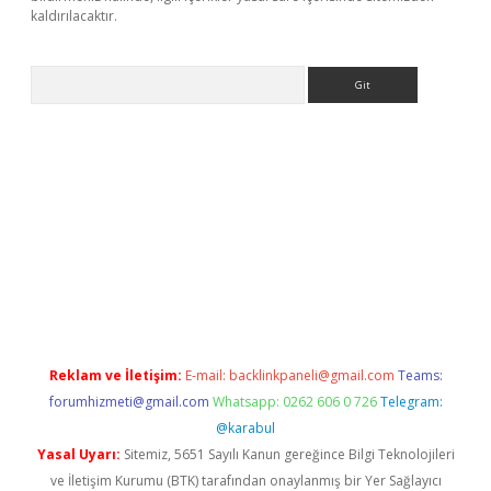
kaldırılacaktır.
Arama
.betexper.xyz/
betci.co
betci giriş
betci.online
hiltonbetgir.onli
Reklam ve İletişim:
E-mail:
backlinkpaneli@gmail.com
Teams:
forumhizmeti@gmail.com
Whatsapp: 0262 606 0 726
Telegram:
@karabul
Yasal Uyarı:
Sitemiz, 5651 Sayılı Kanun gereğince Bilgi Teknolojileri
ve İletişim Kurumu (BTK) tarafından onaylanmış bir Yer Sağlayıcı