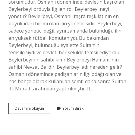
sorumludur. Osmanlı döneminde, devletin başı olan
Beylerbeyi orduyla ilgilenirdi. Beylerbeyi neyi
yönetir? Beylerbeyi, Osmanlı taşra teşkilatının en
büyük idari birimi olan ilin yöneticisidir. Beylerbeyi,
sadece yönetici değil, aynı zamanda bulunduğu ilin
en yüksek rütbeli komutanıydı. Bu bakımdan
Beylerbeyi, bulunduğu eyalette Sultan’ın
temsilcisiydi ve devleti her şekilde temsil ediyordu.
Beylerbeyinin sahibi kim? Beylerbeyi Hamamı’nın
sahibi Nevzat Bal’dır. Beylerbeyi adı nereden gelir?
Osmanlı döneminde padişahların ilgi odağı olan ve
has bahçe olarak kullanılan semt, daha sonra Sultan
III. Murad tarafından yaptırılmıştır. II.…
Beylerbeyi
Devamını okuyun
Yorum Bırak
Ne
Iş
Yapar