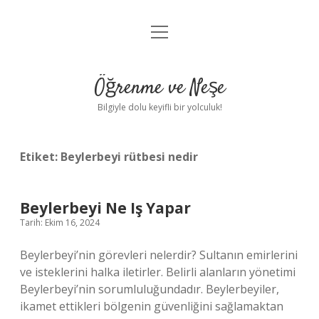
menüyü
Anasayfa
aç
Gizlilik Politikası
Öğrenme ve Neşe
Yasal Uyarı
Bilgiyle dolu keyifli bir yolculuk!
Hakkımızda
Etiket:
Beylerbeyi rütbesi nedir
Beylerbeyi Ne Iş Yapar
Tarih: Ekim 16, 2024
Beylerbeyi’nin görevleri nelerdir? Sultanın emirlerini
ve isteklerini halka iletirler. Belirli alanların yönetimi
Beylerbeyi’nin sorumluluğundadır. Beylerbeyiler,
ikamet ettikleri bölgenin güvenliğini sağlamaktan