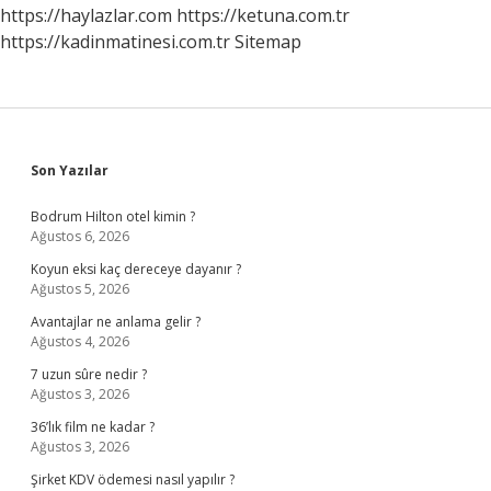
https://haylazlar.com
https://ketuna.com.tr
https://kadinmatinesi.com.tr
Sitemap
Sidebar
Son Yazılar
Bodrum Hilton otel kimin ?
Ağustos 6, 2026
Koyun eksi kaç dereceye dayanır ?
Ağustos 5, 2026
Avantajlar ne anlama gelir ?
Ağustos 4, 2026
7 uzun sûre nedir ?
Ağustos 3, 2026
36’lık film ne kadar ?
Ağustos 3, 2026
Şirket KDV ödemesi nasıl yapılır ?