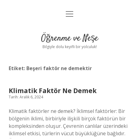
menüyü
Anasayfa
aç
Gizlilik Politikası
Öğrenme ve Neşe
Yasal Uyarı
Bilgiyle dolu keyifli bir yolculuk!
Hakkımızda
Etiket:
Beşeri faktör ne demektir
Klimatik Faktör Ne Demek
Tarih: Aralık 6, 2024
Klimatik faktörler ne demek? İklimsel faktörler: Bir
bölgenin iklimi, birbiriyle ilişkili birçok faktörün bir
kompleksinden oluşur. Çevrenin canlılar üzerindeki
iklimsel etkisi, türlerin vücut büyüklüğüne bağlıdır.