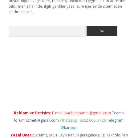
düşündüğünüz içerikleri,
backlinkpanelicomtr@gmail.com
adresine
bildirmeniz halinde, ilgili içerikler yasal süre içerisinde sitemizden
kaldırılacaktır.
Arama
betexper.xyz/
betci.co
betci giriş
betci.online
hiltonbetgir.onlin
Reklam ve İletişim:
E-mail:
backlinkpaneli@gmail.com
Teams:
forumhizmeti@gmail.com
Whatsapp: 0262 606 0 726
Telegram:
@karabul
Yasal Uyarı:
Sitemiz, 5651 Sayılı Kanun gereğince Bilgi Teknolojileri