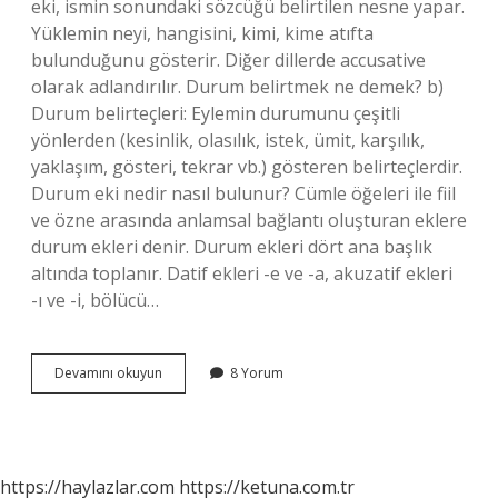
eki, ismin sonundaki sözcüğü belirtilen nesne yapar.
Yüklemin neyi, hangisini, kimi, kime atıfta
bulunduğunu gösterir. Diğer dillerde accusative
olarak adlandırılır. Durum belirtmek ne demek? b)
Durum belirteçleri: Eylemin durumunu çeşitli
yönlerden (kesinlik, olasılık, istek, ümit, karşılık,
yaklaşım, gösteri, tekrar vb.) gösteren belirteçlerdir.
Durum eki nedir nasıl bulunur? Cümle öğeleri ile fiil
ve özne arasında anlamsal bağlantı oluşturan eklere
durum ekleri denir. Durum ekleri dört ana başlık
altında toplanır. Datif ekleri -e ve -a, akuzatif ekleri
-ı ve -i, bölücü…
Belirtme
Devamını okuyun
8 Yorum
Durum
Eki
Olup
Olmadığını
Nasıl
https://haylazlar.com
https://ketuna.com.tr
Anlarız