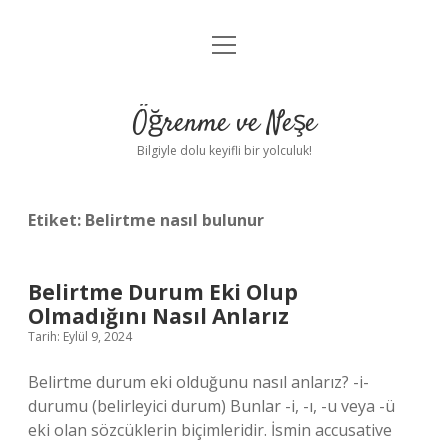
menüyü
Anasayfa
aç
Gizlilik Politikası
Öğrenme ve Neşe
Yasal Uyarı
Bilgiyle dolu keyifli bir yolculuk!
Hakkımızda
Etiket:
Belirtme nasıl bulunur
Belirtme Durum Eki Olup
Olmadığını Nasıl Anlarız
Tarih: Eylül 9, 2024
Belirtme durum eki olduğunu nasıl anlarız? -i-
durumu (belirleyici durum) Bunlar -i, -ı, -u veya -ü
eki olan sözcüklerin biçimleridir. İsmin accusative