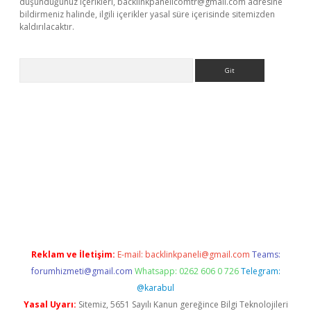
düşündüğünüz içerikleri,
backlinkpanelicomtr@gmail.com
adresine
bildirmeniz halinde, ilgili içerikler yasal süre içerisinde sitemizden
kaldırılacaktır.
Arama
betexper.xyz/
betci.co
betci giriş
betci.online
hiltonbetgir.onlin
Reklam ve İletişim:
E-mail:
backlinkpaneli@gmail.com
Teams:
forumhizmeti@gmail.com
Whatsapp: 0262 606 0 726
Telegram:
@karabul
Yasal Uyarı:
Sitemiz, 5651 Sayılı Kanun gereğince Bilgi Teknolojileri