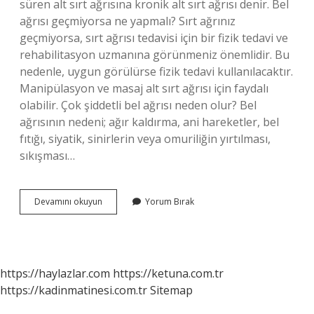
süren alt sırt ağrısına kronik alt sırt ağrısı denir. Bel
ağrısı geçmiyorsa ne yapmalı? Sırt ağrınız
geçmiyorsa, sırt ağrısı tedavisi için bir fizik tedavi ve
rehabilitasyon uzmanına görünmeniz önemlidir. Bu
nedenle, uygun görülürse fizik tedavi kullanılacaktır.
Manipülasyon ve masaj alt sırt ağrısı için faydalı
olabilir. Çok şiddetli bel ağrısı neden olur? Bel
ağrısının nedeni; ağır kaldırma, ani hareketler, bel
fıtığı, siyatik, sinirlerin veya omuriliğin yırtılması,
sıkışması…
Şiddetli
Devamını okuyun
Yorum Bırak
Bel
Ağrısı
Ne
Zaman
Geçer
https://haylazlar.com
https://ketuna.com.tr
https://kadinmatinesi.com.tr
Sitemap