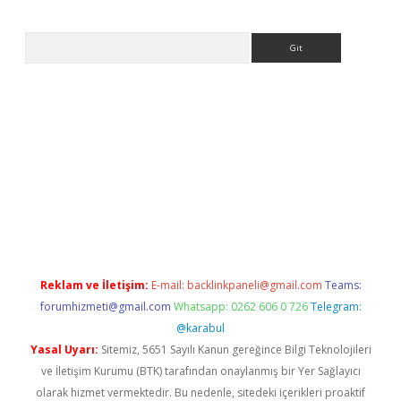
Arama
w.betexper.xyz/
betci.co
betci giriş
betci.online
hiltonbetgir.on
Reklam ve İletişim:
E-mail:
backlinkpaneli@gmail.com
Teams:
forumhizmeti@gmail.com
Whatsapp: 0262 606 0 726
Telegram:
@karabul
Yasal Uyarı:
Sitemiz, 5651 Sayılı Kanun gereğince Bilgi Teknolojileri
ve İletişim Kurumu (BTK) tarafından onaylanmış bir Yer Sağlayıcı
olarak hizmet vermektedir. Bu nedenle, sitedeki içerikleri proaktif