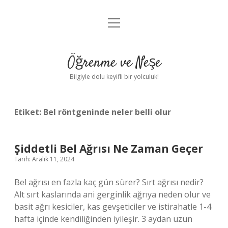
menüyü
Anasayfa
aç
Gizlilik Politikası
Öğrenme ve Neşe
Yasal Uyarı
Bilgiyle dolu keyifli bir yolculuk!
Hakkımızda
Etiket:
Bel röntgeninde neler belli olur
Şiddetli Bel Ağrısı Ne Zaman Geçer
Tarih: Aralık 11, 2024
Bel ağrısı en fazla kaç gün sürer? Sırt ağrısı nedir?
Alt sırt kaslarında ani gerginlik ağrıya neden olur ve
basit ağrı kesiciler, kas gevşeticiler ve istirahatle 1-4
hafta içinde kendiliğinden iyileşir. 3 aydan uzun