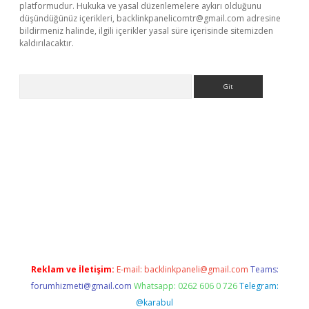
platformudur. Hukuka ve yasal düzenlemelere aykırı olduğunu
düşündüğünüz içerikleri,
backlinkpanelicomtr@gmail.com
adresine
bildirmeniz halinde, ilgili içerikler yasal süre içerisinde sitemizden
kaldırılacaktır.
Arama
betexper.xyz/
betci.co
betci giriş
betci.online
hiltonbetgir.onlin
Reklam ve İletişim:
E-mail:
backlinkpaneli@gmail.com
Teams:
forumhizmeti@gmail.com
Whatsapp: 0262 606 0 726
Telegram:
@karabul