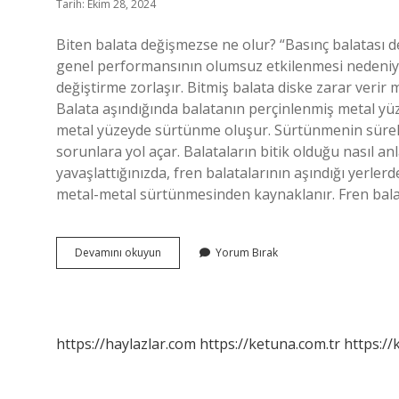
Tarih: Ekim 28, 2024
Biten balata değişmezse ne olur? “Basınç balatası de
genel performansının olumsuz etkilenmesi nedeniyle 
değiştirme zorlaşır. Bitmiş balata diske zarar verir 
Balata aşındığında balatanın perçinlenmiş metal yüz
metal yüzeyde sürtünme oluşur. Sürtünmenin sürekl
sorunlara yol açar. Balataların bitik olduğu nasıl anl
yavaşlattığınızda, fren balatalarının aşındığı yerlerd
metal-metal sürtünmesinden kaynaklanır. Fren bala
Bitik
Devamını okuyun
Yorum Bırak
Balata
Araca
Zarar
Verir
Mi
https://haylazlar.com
https://ketuna.com.tr
https://