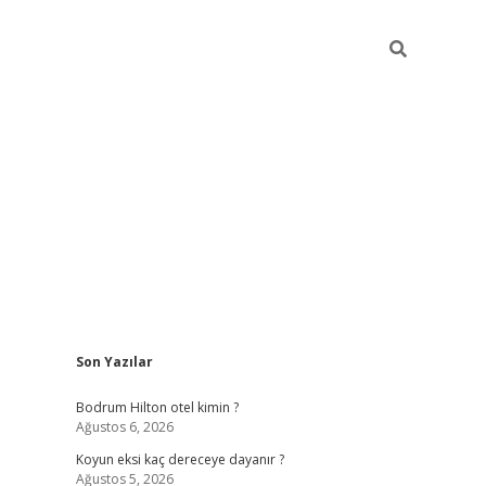
Sidebar
Son Yazılar
ilbet
betci
piabellacasino sitesi
https://www.betexper
Bodrum Hilton otel kimin ?
Ağustos 6, 2026
Koyun eksi kaç dereceye dayanır ?
Ağustos 5, 2026