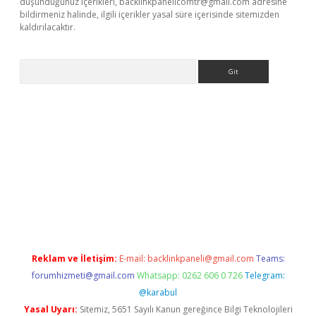
düşündüğünüz içerikleri,
backlinkpanelicomtr@gmail.com
adresine
bildirmeniz halinde, ilgili içerikler yasal süre içerisinde sitemizden
kaldırılacaktır.
Arama
betexper.xyz/
betci.co
betci giriş
betci.online
hiltonbetgir.onlin
Reklam ve İletişim:
E-mail:
backlinkpaneli@gmail.com
Teams:
forumhizmeti@gmail.com
Whatsapp: 0262 606 0 726
Telegram:
@karabul
Yasal Uyarı:
Sitemiz, 5651 Sayılı Kanun gereğince Bilgi Teknolojileri