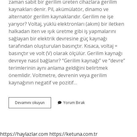
zaman sabit bir gerilim üreten cihazlara gerilim
kaynakları denir. Pil, akümülatör, dinamo ve
alternatör gerilim kaynaklarıdır. Gerilim ne işe
yarıyor? Voltaj, yüklü elektronları (akım) bir iletken
halkadan iten ve ışık üretme gibi iş yapmalarını
sağlayan bir elektrik devresine güç kaynağı
tarafından oluşturulan basınçtır. Kısaca, voltaj =
basınçtır ve volt (V) olarak ölçülür. Gerilim kaynağı
devreye nasıl bağlanır? “Gerilim kaynağı” ve “devre”
terimlerinin aynı anlama geldiğini belirtmek
önemlidir. Voltmetre, devrenin veya gerilim
kaynağının negatif ve pozitif…
Gerilim
Devamını okuyun
Yorum Bırak
Kaynağı
Ne
Işe
Yarar
https://haylazlar.com
https://ketuna.com.tr