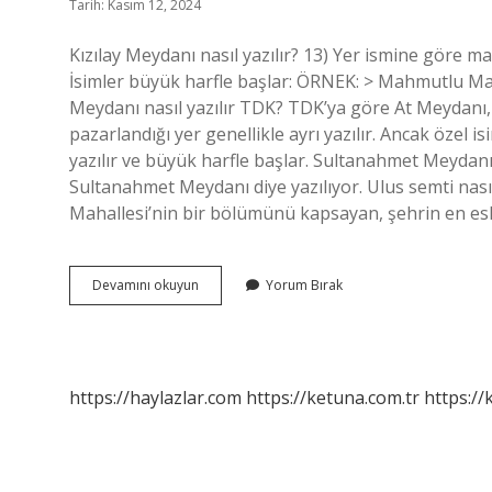
Tarih: Kasım 12, 2024
Kızılay Meydanı nasıl yazılır? 13) Yer ismine göre 
İsimler büyük harfle başlar: ÖRNEK: > Mahmutlu Mah
Meydanı nasıl yazılır TDK? TDK’ya göre At Meydanı, a
pazarlandığı yer genellikle ayrı yazılır. Ancak özel 
yazılır ve büyük harfle başlar. Sultanahmet Meydanı
Sultanahmet Meydanı diye yazılıyor. Ulus semti nasıl
Mahallesi’nin bir bölümünü kapsayan, şehrin en es
Ulus
Devamını okuyun
Yorum Bırak
Meydanı
Nasıl
Yazılır
https://haylazlar.com
https://ketuna.com.tr
https://