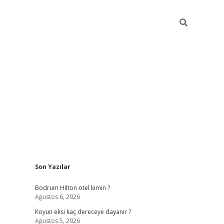
Sidebar
Son Yazılar
ilbet
betci
piabellacasino sitesi
https://www.betexpe
Bodrum Hilton otel kimin ?
Ağustos 6, 2026
Koyun eksi kaç dereceye dayanır ?
Ağustos 5, 2026