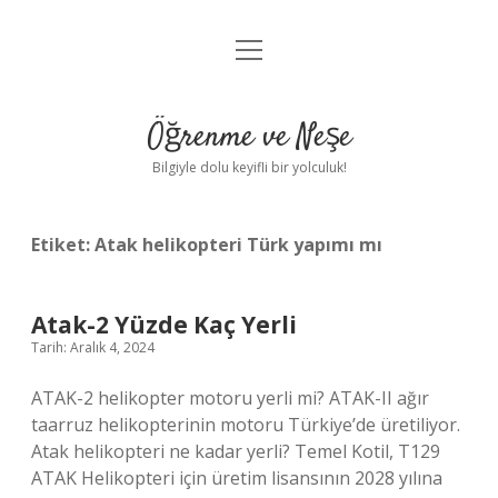
menüyü
Anasayfa
aç
Gizlilik Politikası
Öğrenme ve Neşe
Yasal Uyarı
Bilgiyle dolu keyifli bir yolculuk!
Hakkımızda
Etiket:
Atak helikopteri Türk yapımı mı
Atak-2 Yüzde Kaç Yerli
Tarih: Aralık 4, 2024
ATAK-2 helikopter motoru yerli mi? ATAK-II ağır
taarruz helikopterinin motoru Türkiye’de üretiliyor.
Atak helikopteri ne kadar yerli? Temel Kotil, T129
ATAK Helikopteri için üretim lisansının 2028 yılına