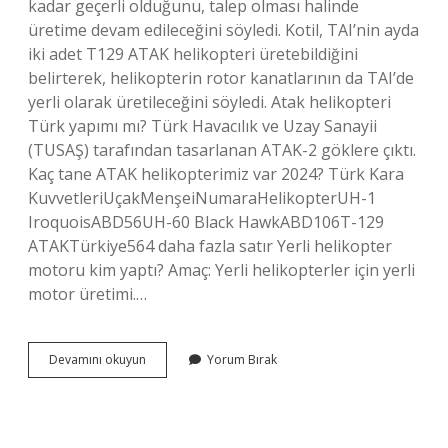
kadar geçerli olduğunu, talep olması halinde
üretime devam edileceğini söyledi. Kotil, TAI’nin ayda
iki adet T129 ATAK helikopteri üretebildiğini
belirterek, helikopterin rotor kanatlarının da TAI’de
yerli olarak üretileceğini söyledi. Atak helikopteri
Türk yapımı mı? Türk Havacılık ve Uzay Sanayii
(TUSAŞ) tarafından tasarlanan ATAK-2 göklere çıktı.
Kaç tane ATAK helikopterimiz var 2024? Türk Kara
KuvvetleriUçakMenşeiNumaraHelikopterUH-1
IroquoisABD56UH-60 Black HawkABD106T-129
ATAKTürkiye564 daha fazla satır Yerli helikopter
motoru kim yaptı? Amaç: Yerli helikopterler için yerli
motor üretimi.…
Atak-
Devamını okuyun
Yorum Bırak
2
Yüzde
Kaç
Yerli