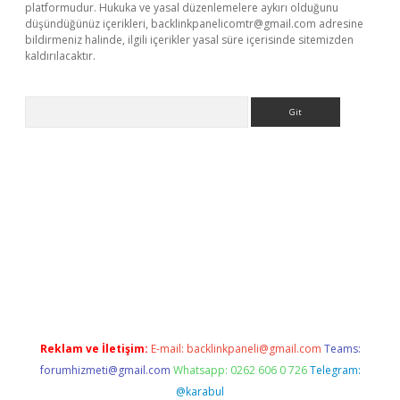
platformudur. Hukuka ve yasal düzenlemelere aykırı olduğunu
düşündüğünüz içerikleri,
backlinkpanelicomtr@gmail.com
adresine
bildirmeniz halinde, ilgili içerikler yasal süre içerisinde sitemizden
kaldırılacaktır.
Arama
betexper.xyz/
betci.co
betci giriş
betci.online
hiltonbetgir.onlin
Reklam ve İletişim:
E-mail:
backlinkpaneli@gmail.com
Teams:
forumhizmeti@gmail.com
Whatsapp: 0262 606 0 726
Telegram:
@karabul