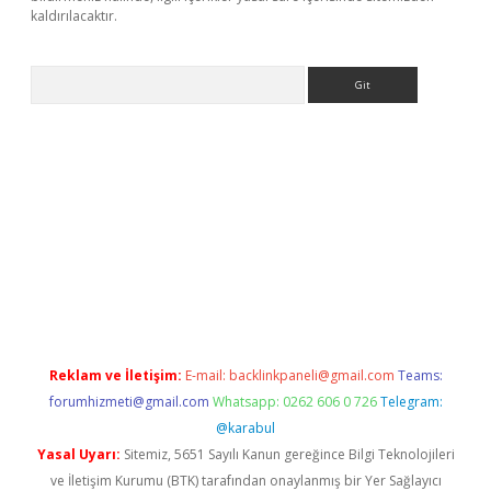
kaldırılacaktır.
Arama
betexper.xyz/
betci.co
betci giriş
betci.online
hiltonbetgir.onlin
Reklam ve İletişim:
E-mail:
backlinkpaneli@gmail.com
Teams:
forumhizmeti@gmail.com
Whatsapp: 0262 606 0 726
Telegram:
@karabul
Yasal Uyarı:
Sitemiz, 5651 Sayılı Kanun gereğince Bilgi Teknolojileri
ve İletişim Kurumu (BTK) tarafından onaylanmış bir Yer Sağlayıcı