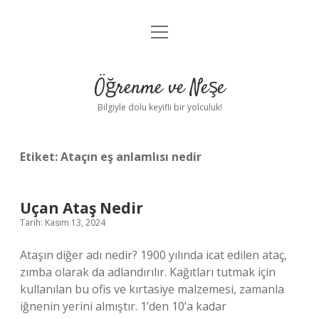
menüyü
Anasayfa
aç
Gizlilik Politikası
Öğrenme ve Neşe
Yasal Uyarı
Bilgiyle dolu keyifli bir yolculuk!
Hakkımızda
Etiket:
Ataçın eş anlamlısı nedir
Uçan Ataş Nedir
Tarih: Kasım 13, 2024
Ataşın diğer adı nedir? 1900 yılında icat edilen ataç,
zımba olarak da adlandırılır. Kağıtları tutmak için
kullanılan bu ofis ve kırtasiye malzemesi, zamanla
iğnenin yerini almıştır. 1’den 10’a kadar