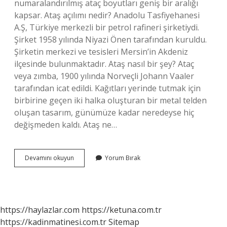
numaralandırılmış ataç boyutları geniş bir aralığı
kapsar. Ataş açılımı nedir? Anadolu Tasfiyehanesi
A.Ş, Türkiye merkezli bir petrol rafineri şirketiydi.
Şirket 1958 yılında Niyazi Önen tarafından kuruldu.
Şirketin merkezi ve tesisleri Mersin’in Akdeniz
ilçesinde bulunmaktadır. Ataş nasıl bir şey? Ataç
veya zımba, 1900 yılında Norveçli Johann Vaaler
tarafından icat edildi. Kağıtları yerinde tutmak için
birbirine geçen iki halka oluşturan bir metal telden
oluşan tasarım, günümüze kadar neredeyse hiç
değişmeden kaldı. Ataş ne…
Uçan
Devamını okuyun
Yorum Bırak
Ataş
Nedir
https://haylazlar.com
https://ketuna.com.tr
https://kadinmatinesi.com.tr
Sitemap