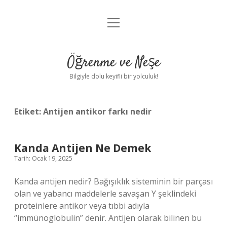
menüyü
Anasayfa
aç
Gizlilik Politikası
Öğrenme ve Neşe
Yasal Uyarı
Bilgiyle dolu keyifli bir yolculuk!
Hakkımızda
Etiket:
Antijen antikor farkı nedir
Kanda Antijen Ne Demek
Tarih: Ocak 19, 2025
Kanda antijen nedir? Bağışıklık sisteminin bir parçası
olan ve yabancı maddelerle savaşan Y şeklindeki
proteinlere antikor veya tıbbi adıyla
“immünoglobulin” denir. Antijen olarak bilinen bu