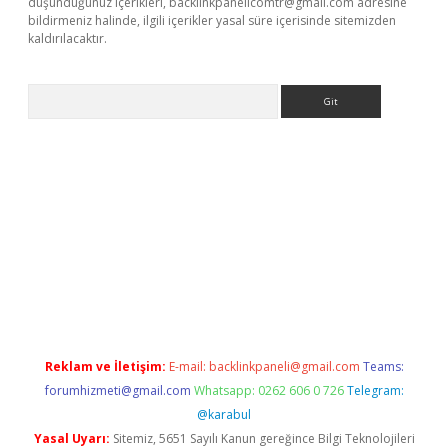
düşündüğünüz içerikleri,
backlinkpanelicomtr@gmail.com
adresine
bildirmeniz halinde, ilgili içerikler yasal süre içerisinde sitemizden
kaldırılacaktır.
Arama
betexper.xyz/
betci.co
betci giriş
betci.online
hiltonbetgir.onlin
Reklam ve İletişim:
E-mail:
backlinkpaneli@gmail.com
Teams:
forumhizmeti@gmail.com
Whatsapp: 0262 606 0 726
Telegram:
@karabul
Yasal Uyarı:
Sitemiz, 5651 Sayılı Kanun gereğince Bilgi Teknolojileri