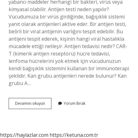
yabancı maddeler herhangi bir bakteri, virüs veya
kimyasal olabilir. Antijen testi neden yapılır?
Vücudumuza bir virüs girdiğinde, bağışıklık sistemi
yanıt olarak antijenleri aktive eder. Bir antijen testi,
belirli bir viral antijenin varlığını tespit edebilir. Bu
antijeni tespit ederek, kişinin hangi viral hastalıkla
mücadele ettiği netleşir. Antijen tedavisi nedir? CAR-
T (kimerik antijen reseptörü) hücre tedavisi,
lenfoma hücrelerini yok etmek için vücudunuzun
kendi bağışıklık sistemini kullanan bir immünoterapi
şeklidir. Kan grubu antijenleri nerede bulunur? Kan
grubu A…
Kanda
Devamını okuyun
Yorum Bırak
Antijen
Ne
Demek
https://haylazlar.com
https://ketuna.com.tr