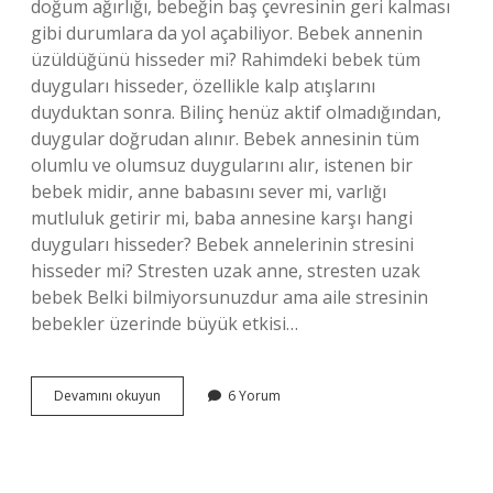
doğum ağırlığı, bebeğin baş çevresinin geri kalması
gibi durumlara da yol açabiliyor. Bebek annenin
üzüldüğünü hisseder mi? Rahimdeki bebek tüm
duyguları hisseder, özellikle kalp atışlarını
duyduktan sonra. Bilinç henüz aktif olmadığından,
duygular doğrudan alınır. Bebek annesinin tüm
olumlu ve olumsuz duygularını alır, istenen bir
bebek midir, anne babasını sever mi, varlığı
mutluluk getirir mi, baba annesine karşı hangi
duyguları hisseder? Bebek annelerinin stresini
hisseder mi? Stresten uzak anne, stresten uzak
bebek Belki bilmiyorsunuzdur ama aile stresinin
bebekler üzerinde büyük etkisi…
Bebek
Devamını okuyun
6 Yorum
Annenin
Stresini
Hisseder
Mi