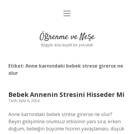
menüyü
Anasayfa
aç
Gizlilik Politikası
Öğrenme ve Neşe
Yasal Uyarı
Bilgiyle dolu keyifli bir yolculuk!
Hakkımızda
Etiket:
Anne karnındaki bebek strese girerse ne
olur
Bebek Annenin Stresini Hisseder Mi
Tarih: Eylül 6, 2024
Anne karnındaki bebek strese girerse ne olur?
Beyin gelişimine olumsuz etkisinin yanı sıra; erken
doğum, bebeğin büyüme hızının yavaşlaması, düşük