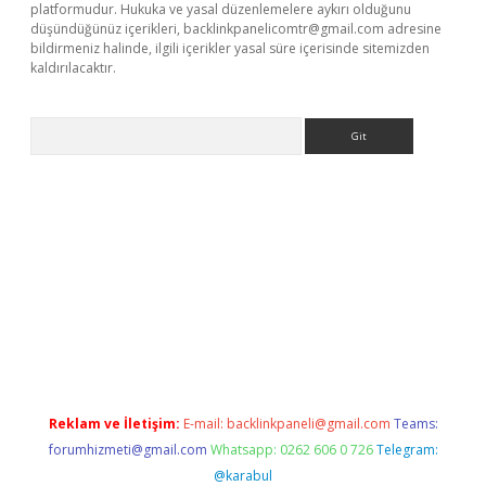
platformudur. Hukuka ve yasal düzenlemelere aykırı olduğunu
düşündüğünüz içerikleri,
backlinkpanelicomtr@gmail.com
adresine
bildirmeniz halinde, ilgili içerikler yasal süre içerisinde sitemizden
kaldırılacaktır.
Arama
.betexper.xyz/
betci.co
betci giriş
betci.online
hiltonbetgir.onli
Reklam ve İletişim:
E-mail:
backlinkpaneli@gmail.com
Teams:
forumhizmeti@gmail.com
Whatsapp: 0262 606 0 726
Telegram:
@karabul