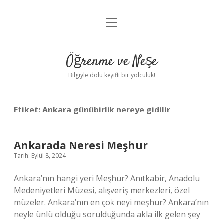
menüyü
Anasayfa
aç
Gizlilik Politikası
Öğrenme ve Neşe
Yasal Uyarı
Bilgiyle dolu keyifli bir yolculuk!
Hakkımızda
Etiket:
Ankara günübirlik nereye gidilir
Ankarada Neresi Meşhur
Tarih: Eylül 8, 2024
Ankara’nın hangi yeri Meşhur? Anıtkabir, Anadolu
Medeniyetleri Müzesi, alışveriş merkezleri, özel
müzeler. Ankara’nın en çok neyi meşhur? Ankara’nın
neyle ünlü olduğu sorulduğunda akla ilk gelen şey