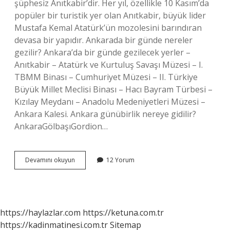
şüphesiz Anıtkabir’dir. Her yıl, özellikle 10 Kasım’da
popüler bir turistik yer olan Anıtkabir, büyük lider
Mustafa Kemal Atatürk’ün mozolesini barındıran
devasa bir yapıdır. Ankarada bir günde nereler
gezilir? Ankara’da bir günde gezilecek yerler –
Anıtkabir – Atatürk ve Kurtuluş Savaşı Müzesi – I.
TBMM Binası – Cumhuriyet Müzesi – II. Türkiye
Büyük Millet Meclisi Binası – Hacı Bayram Türbesi –
Kızılay Meydanı – Anadolu Medeniyetleri Müzesi –
Ankara Kalesi. Ankara günübirlik nereye gidilir?
AnkaraGölbaşıGordion…
Ankarada
Devamını okuyun
12 Yorum
Neresi
Meşhur
https://haylazlar.com
https://ketuna.com.tr
https://kadinmatinesi.com.tr
Sitemap