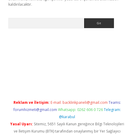
kaldırılacaktır.
Arama
.betexper.xyz/
betci.co
betci giriş
betci.online
hiltonbetgir.onli
Reklam ve İletişim:
E-mail:
backlinkpaneli@gmail.com
Teams:
forumhizmeti@gmail.com
Whatsapp: 0262 606 0 726
Telegram:
@karabul
Yasal Uyarı:
Sitemiz, 5651 Sayılı Kanun gereğince Bilgi Teknolojileri
ve İletişim Kurumu (BTK) tarafından onaylanmış bir Yer Sağlayıcı