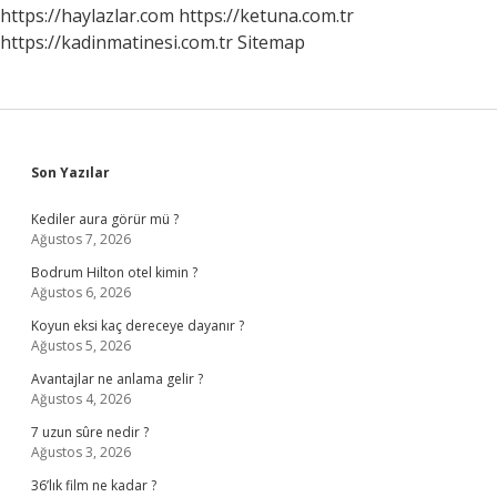
Yürüyüş
https://haylazlar.com
https://ketuna.com.tr
Yapılır
https://kadinmatinesi.com.tr
Sitemap
Sidebar
Son Yazılar
Kediler aura görür mü ?
Ağustos 7, 2026
Bodrum Hilton otel kimin ?
Ağustos 6, 2026
Koyun eksi kaç dereceye dayanır ?
Ağustos 5, 2026
Avantajlar ne anlama gelir ?
Ağustos 4, 2026
7 uzun sûre nedir ?
Ağustos 3, 2026
36’lık film ne kadar ?