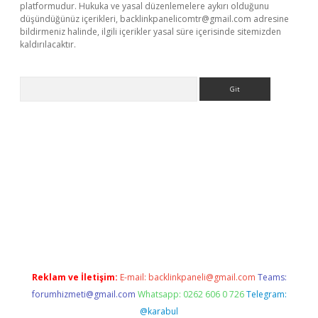
platformudur. Hukuka ve yasal düzenlemelere aykırı olduğunu
düşündüğünüz içerikleri,
backlinkpanelicomtr@gmail.com
adresine
bildirmeniz halinde, ilgili içerikler yasal süre içerisinde sitemizden
kaldırılacaktır.
Arama
w.betexper.xyz/
betci.co
betci giriş
betci.online
hiltonbetgir.onl
Reklam ve İletişim:
E-mail:
backlinkpaneli@gmail.com
Teams:
forumhizmeti@gmail.com
Whatsapp: 0262 606 0 726
Telegram:
@karabul