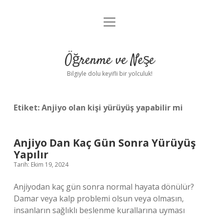
menüyü
Anasayfa
aç
Gizlilik Politikası
Öğrenme ve Neşe
Yasal Uyarı
Bilgiyle dolu keyifli bir yolculuk!
Hakkımızda
Etiket:
Anjiyo olan kişi yürüyüş yapabilir mi
Anjiyo Dan Kaç Gün Sonra Yürüyüş
Yapılır
Tarih: Ekim 19, 2024
Anjiyodan kaç gün sonra normal hayata dönülür?
Damar veya kalp problemi olsun veya olmasın,
insanların sağlıklı beslenme kurallarına uyması