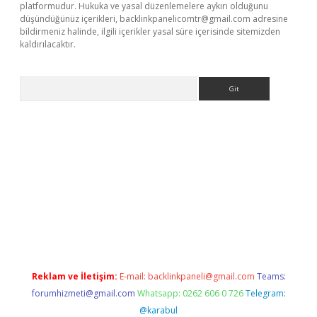
platformudur. Hukuka ve yasal düzenlemelere aykırı olduğunu
düşündüğünüz içerikleri,
backlinkpanelicomtr@gmail.com
adresine
bildirmeniz halinde, ilgili içerikler yasal süre içerisinde sitemizden
kaldırılacaktır.
Arama
.betexper.xyz/
betci.co
betci giriş
betci.online
hiltonbetgir.onli
Reklam ve İletişim:
E-mail:
backlinkpaneli@gmail.com
Teams:
forumhizmeti@gmail.com
Whatsapp: 0262 606 0 726
Telegram:
@karabul