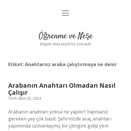
menüyü
Anasayfa
aç
Gizlilik Politikası
Öğrenme ve Neşe
Yasal Uyarı
Bilgiyle dolu keyifli bir yolculuk!
Hakkımızda
Etiket:
Anahtarsız araba çalıştırmaya ne denir
Arabanın Anahtarı Olmadan Nasıl
Çalışır
Tarih: Ekim 22, 2024
Arabanın anahtarı yoksa ne yapılır? Yapmanız
gereken şey çok basit: Şehrinizde araç anahtarı
yapımında uzmanlaşmış bir çilingire gidip yeni