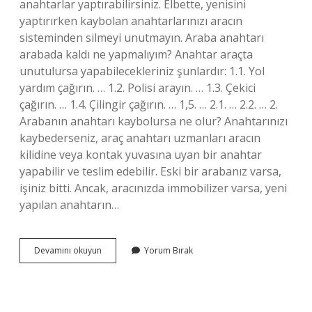
anahtarlar yaptırabilirsiniz. Elbette, yenisini
yaptırırken kaybolan anahtarlarınızı aracın
sisteminden silmeyi unutmayın. Araba anahtarı
arabada kaldı ne yapmalıyım? Anahtar araçta
unutulursa yapabilecekleriniz şunlardır: 1.1. Yol
yardım çağırın. … 1.2. Polisi arayın. … 1.3. Çekici
çağırın. … 1.4. Çilingir çağırın. … 1,5. … 2.1. … 2.2. … 2.
Arabanın anahtarı kaybolursa ne olur? Anahtarınızı
kaybederseniz, araç anahtarı uzmanları aracın
kilidine veya kontak yuvasına uyan bir anahtar
yapabilir ve teslim edebilir. Eski bir arabanız varsa,
işiniz bitti. Ancak, aracınızda immobilizer varsa, yeni
yapılan anahtarın…
Arabanın
Devamını okuyun
Yorum Bırak
Anahtarı
Olmadan
Nasıl
Çalışır