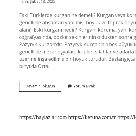
Tarih: Şubat 18, 2025
Eski Türklerde kurgan ne demek? Kurgan veya korg
genellikle ahşaptan yapılmış, höyük ve toprak höy
alanı). Eski kurganı nedir? Kurgan, koruma, yani k
coğrafyasında, bozkır sakinlerinin öldükten sonra 
Pazyryk Kurgan’dır. Pazyryk Kurganları beş büyük k
genellikle mezar eşyaları, küpler, silahlar ve atlarl
üzerine inşa edilmiş bir höyük türüdür. Başlangıçt
binyılda Orta…
Eski
Devamını okuyun
Yorum Bırak
Türklerde
Kurgan
Ne
Anlama
Gelir
https://haylazlar.com
https://ketuna.com.tr
https://