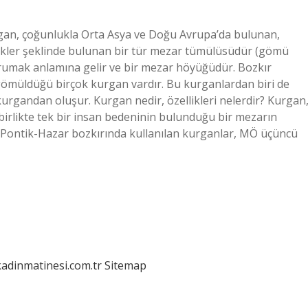
an, çoğunlukla Orta Asya ve Doğu Avrupa’da bulunan,
ükler şeklinde bulunan bir tür mezar tümülüsüdür (gömü
orumak anlamına gelir ve bir mezar höyüğüdür. Bozkır
gömüldüğü birçok kurgan vardır. Bu kurganlardan biri de
urgandan oluşur. Kurgan nedir, özellikleri nelerdir? Kurgan
a birlikte tek bir insan bedeninin bulunduğu bir mezarın
a Pontik-Hazar bozkırında kullanılan kurganlar, MÖ üçüncü
kadinmatinesi.com.tr
Sitemap