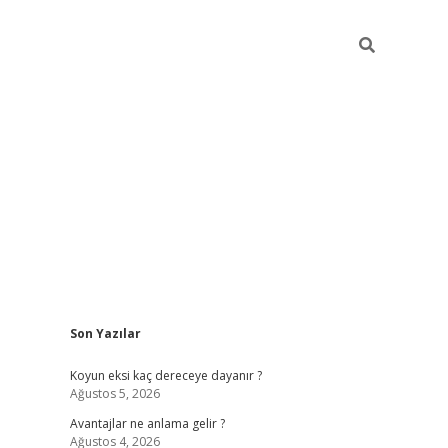
Sidebar
Son Yazılar
ilbet
betci
piabellacasino sitesi
https://www.betexper
Koyun eksi kaç dereceye dayanır ?
Ağustos 5, 2026
Avantajlar ne anlama gelir ?
Ağustos 4, 2026