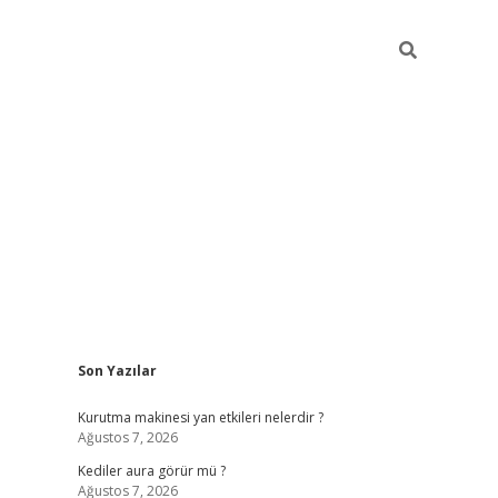
Sidebar
Son Yazılar
ilbet
betci
piabellacasino sitesi
https://www.betexper
Kurutma makinesi yan etkileri nelerdir ?
Ağustos 7, 2026
Kediler aura görür mü ?
Ağustos 7, 2026