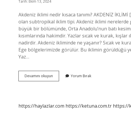
Tarih: Ekim 13, 2024
Akdeniz iklimi nedir kısaca tanımı? AKDENİZ İKLİMİ [i] 
olan subtropikal iklim tipi. Akdeniz iklimi nerelerde
büyük bir bölümünde, Orta Anadolu’nun batı kesim
kısımlarında hakimdir. Yazlar sıcak ve kurak, kışlar ıl
nadirdir. Akdeniz ikliminde ne yaşanır? Sıcak ve kurak 
Ege bölgelerimizde görülür. Bu iklimin görüldüğü yer
Yaz…
Akdeniz
Devamını okuyun
Yorum Bırak
Iklimi
Nedir
Ve
Nerelerde
Görülür
https://haylazlar.com
https://ketuna.com.tr
https://