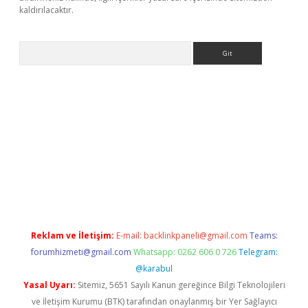
kaldırılacaktır.
Arama
.betexper.xyz/
betci.co
betci giriş
betci.online
hiltonbetgir.onli
Reklam ve İletişim:
E-mail:
backlinkpaneli@gmail.com
Teams:
forumhizmeti@gmail.com
Whatsapp: 0262 606 0 726
Telegram:
@karabul
Yasal Uyarı:
Sitemiz, 5651 Sayılı Kanun gereğince Bilgi Teknolojileri
ve İletişim Kurumu (BTK) tarafından onaylanmış bir Yer Sağlayıcı