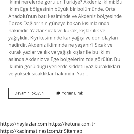
iklimi nerelerde görülür Türkiye? Akdeniz iklimi: Bu
iklim Ege bölgesinin büyük bir bölümünde, Orta
Anadolu’nun batı kesiminde ve Akdeniz bölgesinde
Toros Dağları’nın güneye bakan kısımlarında
hakimdir. Yazlar sıcak ve kurak, kışlar ılık ve
yağışlıdır. Kıyı kesiminde kar yağışı ve don olayları
nadirdir. Akdeniz ikliminde ne yaşanır? Sıcak ve
kurak yazlar ve ılık ve yağışlı kışlar ile bu iklim
aslında Akdeniz ve Ege bölgelerimizde görülür. Bu
iklimin görüldüğü yerlerde şiddetli yaz kuraklıkları
ve yüksek sıcaklıklar hakimdir. Yaz…
Akdeniz
Devamını okuyun
Yorum Bırak
Iklimi
Nedir
Ve
Nerelerde
Görülür
https://haylazlar.com
https://ketuna.com.tr
https://kadinmatinesi.com.tr
Sitemap