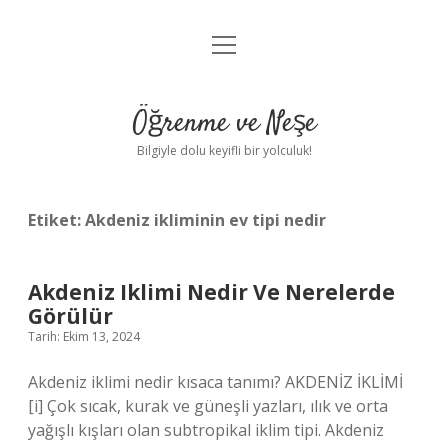
menüyü
Anasayfa
aç
Gizlilik Politikası
Öğrenme ve Neşe
Yasal Uyarı
Bilgiyle dolu keyifli bir yolculuk!
Hakkımızda
Etiket:
Akdeniz ikliminin ev tipi nedir
Akdeniz Iklimi Nedir Ve Nerelerde
Görülür
Tarih: Ekim 13, 2024
Akdeniz iklimi nedir kısaca tanımı? AKDENİZ İKLİMİ
[i] Çok sıcak, kurak ve güneşli yazları, ılık ve orta
yağışlı kışları olan subtropikal iklim tipi. Akdeniz