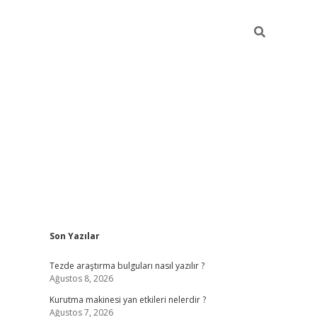
Sidebar
Son Yazılar
ilbet
betci
piabellacasino sitesi
https://www.betexper
Tezde araştırma bulguları nasıl yazılır ?
Ağustos 8, 2026
Kurutma makinesi yan etkileri nelerdir ?
Ağustos 7, 2026