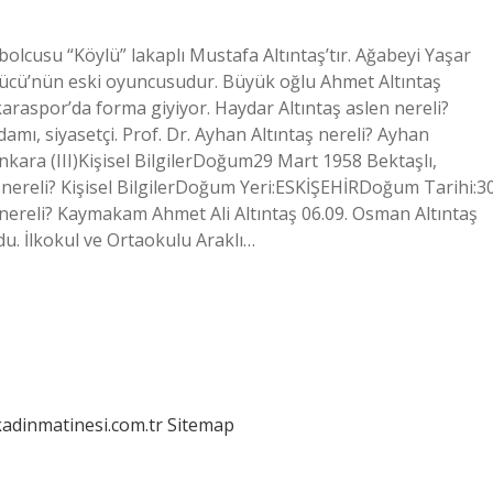
bolcusu “Köylü” lakaplı Mustafa Altıntaş’tır. Ağabeyi Yaşar
gücü’nün eski oyuncusudur. Büyük oğlu Ahmet Altıntaş
araspor’da forma giyiyor. Haydar Altıntaş aslen nereli?
amı, siyasetçi. Prof. Dr. Ayhan Altıntaş nereli? Ayhan
ara (III)Kişisel BilgilerDoğum29 Mart 1958 Bektaşlı,
ş nereli? Kişisel BilgilerDoğum Yeri:ESKİŞEHİRDoğum Tarihi:3
nereli? Kaymakam Ahmet Ali Altıntaş 06.09. Osman Altıntaş
du. İlkokul ve Ortaokulu Araklı…
kadinmatinesi.com.tr
Sitemap