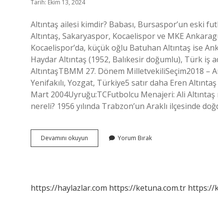
Tarih: Ekim 13, 2024
Altıntaş ailesi kimdir? Babası, Bursaspor’un eski fut
Altıntaş, Sakaryaspor, Kocaelispor ve MKE Ankara
Kocaelispor’da, küçük oğlu Batuhan Altıntaş ise Ank
Haydar Altıntaş (1952, Balıkesir doğumlu), Türk iş ad
AltıntaşTBMM 27. Dönem MilletvekiliSeçim2018 – Ank
Yenifakılı, Yozgat, Türkiye5 satır daha Eren Altınta
Mart 2004Uyruğu:TCFutbolcu Menajeri: Ali Altıntaş 
nereli? 1956 yılında Trabzon’un Araklı ilçesinde doğ
Altıntaş
Devamını okuyun
Yorum Bırak
Ailesi
Nereli
https://haylazlar.com
https://ketuna.com.tr
https://