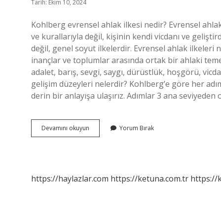
Tarih: Ekim 10, 2024
Kohlberg evrensel ahlak ilkesi nedir? Evrensel ahla
ve kurallarıyla değil, kişinin kendi vicdanı ve gelişti
değil, genel soyut ilkelerdir. Evrensel ahlak ilkeleri n
inançlar ve toplumlar arasında ortak bir ahlaki teme
adalet, barış, sevgi, saygı, dürüstlük, hoşgörü, vicd
gelişim düzeyleri nelerdir? Kohlberg’e göre her ad
derin bir anlayışa ulaşırız. Adımlar 3 ana seviyeden
Kohlberg
Devamını okuyun
Yorum Bırak
Evrensel
Ahlak
Ilkeleri
Nedir
https://haylazlar.com
https://ketuna.com.tr
https://