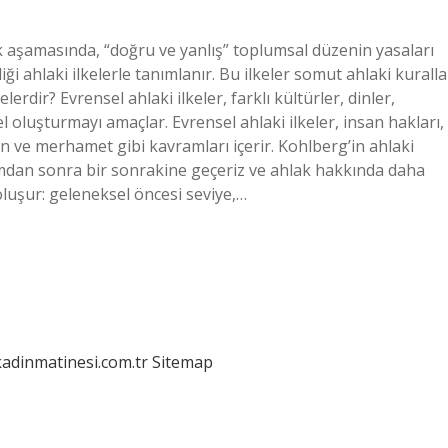
k aşamasında, “doğru ve yanlış” toplumsal düzenin yasaları
rdiği ahlaki ilkelerle tanımlanır. Bu ilkeler somut ahlaki kuralla
elerdir? Evrensel ahlaki ilkeler, farklı kültürler, dinler,
l oluşturmayı amaçlar. Evrensel ahlaki ilkeler, insan hakları,
an ve merhamet gibi kavramları içerir. Kohlberg’in ahlaki
ımdan sonra bir sonrakine geçeriz ve ahlak hakkında daha
 oluşur: geleneksel öncesi seviye,…
kadinmatinesi.com.tr
Sitemap