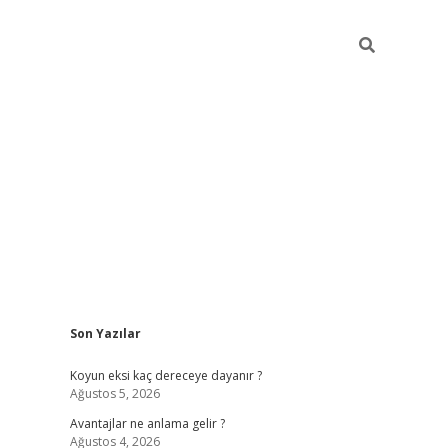
Sidebar
Son Yazılar
ilbet
betci
piabellacasino sitesi
https://www.betexper
Koyun eksi kaç dereceye dayanır ?
Ağustos 5, 2026
Avantajlar ne anlama gelir ?
Ağustos 4, 2026