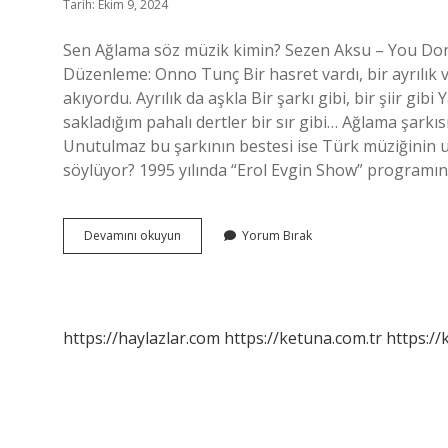
Tarih: Ekim 9, 2024
Sen Ağlama söz müzik kimin? Sezen Aksu – You Don’
Düzenleme: Onno Tunç Bir hasret vardı, bir ayrılık 
akıyordu. Ayrılık da aşkla Bir şarkı gibi, bir şiir gi
sakladığım pahalı dertler bir sır gibi… Ağlama şarkı
Unutulmaz bu şarkının bestesi ise Türk müziğinin u
söylüyor? 1995 yılında “Erol Evgin Show” programına
Sezen
Devamını okuyun
Yorum Bırak
Aksu
Sen
Ağlama
Şarkı
Sözü
https://haylazlar.com
https://ketuna.com.tr
https://
Kime
Ait