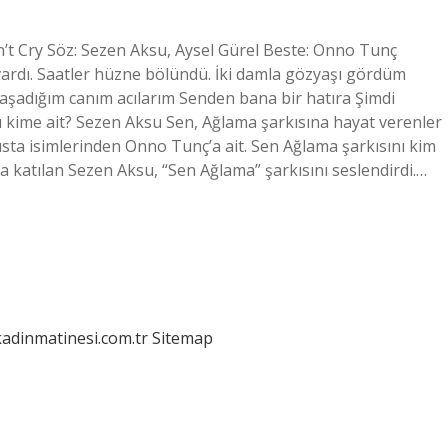
t Cry Söz: Sezen Aksu, Aysel Gürel Beste: Onno Tunç
vardı. Saatler hüzne bölündü. İki damla gözyaşı gördüm
bi Yaşadığım canım acılarım Senden bana bir hatıra Şimdi
sı kime ait? Sezen Aksu Sen, Ağlama şarkısına hayat verenler
sta isimlerinden Onno Tunç’a ait. Sen Ağlama şarkısını kim
 katılan Sezen Aksu, “Sen Ağlama” şarkısını seslendirdi.…
kadinmatinesi.com.tr
Sitemap