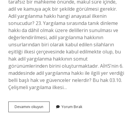
tarafsız bir mahkeme önünde, makul süre içinde,
adil ve kamuya açık bir şekilde görülmesi gerekir.
Adil yargılanma hakkı hangi anayasal ilkenin
sonucudur? 23. Yargılama sırasında tanık dinleme
hakkı da dâhil olmak üzere delillerin sunulması ve
değerlendirilmesi, adil yargılanma hakkının
unsurlarından biri olarak kabul edilen silahların
eşitliği ilkesi çerçevesinde kabul edilmekte olup, bu
hak adil yargılanma hakkının somut
görünümlerinden birini oluşturmaktadır. AİHS’nin 6.
maddesinde adil yargılanma hakkı ile ilgili yer verdiği
belli başlı hak ve güvenceler nelerdir? Bu hak 03.10.
Çelişmeli yargılama ilkesi…
Adil
Devamını okuyun
Yorum Bırak
Yargılanma
Ilkesi
Nedir