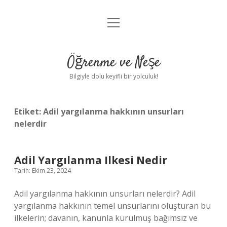
menüyü
Anasayfa
aç
Gizlilik Politikası
Öğrenme ve Neşe
Yasal Uyarı
Bilgiyle dolu keyifli bir yolculuk!
Hakkımızda
Etiket:
Adil yargılanma hakkının unsurları
nelerdir
Adil Yargılanma Ilkesi Nedir
Tarih: Ekim 23, 2024
Adil yargılanma hakkının unsurları nelerdir? Adil
yargılanma hakkının temel unsurlarını oluşturan bu
ilkelerin; davanın, kanunla kurulmuş bağımsız ve