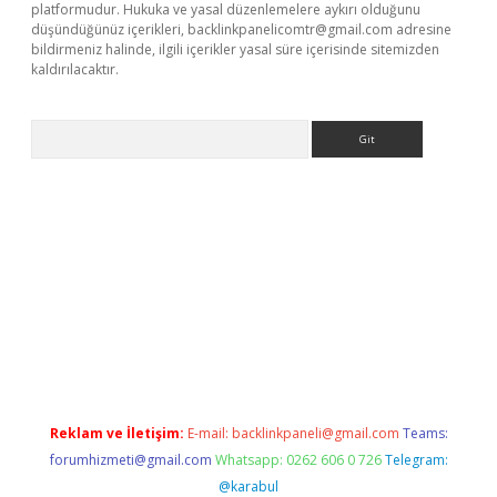
platformudur. Hukuka ve yasal düzenlemelere aykırı olduğunu
düşündüğünüz içerikleri,
backlinkpanelicomtr@gmail.com
adresine
bildirmeniz halinde, ilgili içerikler yasal süre içerisinde sitemizden
kaldırılacaktır.
Arama
betexper.xyz/
betci.co
betci giriş
betci.online
hiltonbetgir.onli
Reklam ve İletişim:
E-mail:
backlinkpaneli@gmail.com
Teams:
forumhizmeti@gmail.com
Whatsapp: 0262 606 0 726
Telegram:
@karabul