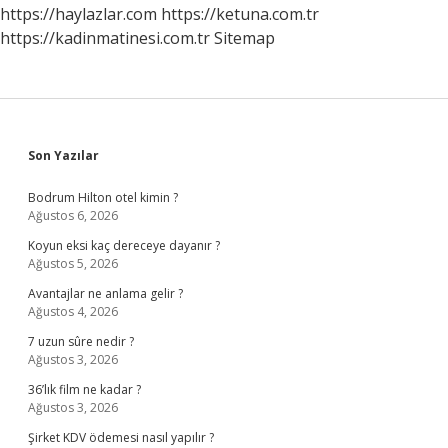
https://haylazlar.com
https://ketuna.com.tr
https://kadinmatinesi.com.tr
Sitemap
Sidebar
Son Yazılar
Bodrum Hilton otel kimin ?
Ağustos 6, 2026
Koyun eksi kaç dereceye dayanır ?
Ağustos 5, 2026
Avantajlar ne anlama gelir ?
Ağustos 4, 2026
7 uzun sûre nedir ?
Ağustos 3, 2026
36’lık film ne kadar ?
Ağustos 3, 2026
Şirket KDV ödemesi nasıl yapılır ?