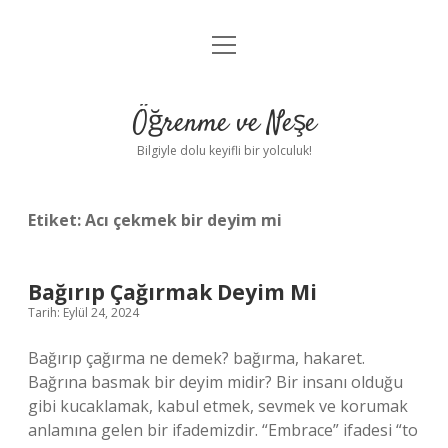
menüyü
Anasayfa
aç
Gizlilik Politikası
Öğrenme ve Neşe
Yasal Uyarı
Bilgiyle dolu keyifli bir yolculuk!
Hakkımızda
Etiket:
Acı çekmek bir deyim mi
Bağırıp Çağırmak Deyim Mi
Tarih: Eylül 24, 2024
Bağırıp çağırma ne demek? bağırma, hakaret.
Bağrına basmak bir deyim midir? Bir insanı olduğu
gibi kucaklamak, kabul etmek, sevmek ve korumak
anlamına gelen bir ifademizdir. “Embrace” ifadesi “to