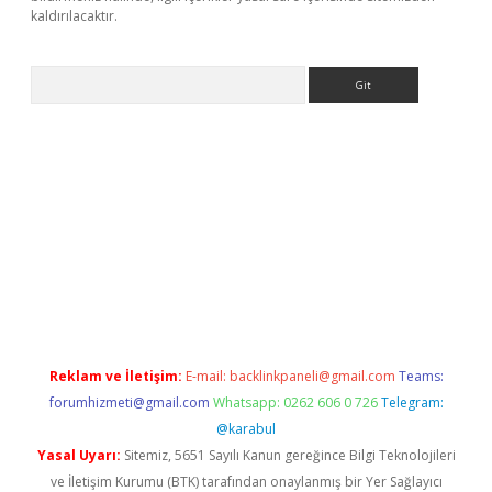
kaldırılacaktır.
Arama
betexper.xyz/
betci.co
betci giriş
betci.online
hiltonbetgir.onli
Reklam ve İletişim:
E-mail:
backlinkpaneli@gmail.com
Teams:
forumhizmeti@gmail.com
Whatsapp: 0262 606 0 726
Telegram:
@karabul
Yasal Uyarı:
Sitemiz, 5651 Sayılı Kanun gereğince Bilgi Teknolojileri
ve İletişim Kurumu (BTK) tarafından onaylanmış bir Yer Sağlayıcı