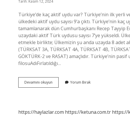
Tarih: Kasım 12, 2024
Türkiye’de kaç aktif uydu var? Türkiye’nin ilk yerli 
ülkedeki aktif uydu sayısı 9’a çıktı. Türkiye’nin kaç
tamamlanarak dün Cumhurbaşkanı Recep Tayyip Erdo
uzaydaki aktif Türk uydusu sayısı 7’ye yükseldi. Ül
etmekle birlikte; Ülkemizin şu anda uzayda 8 adet 
(TÜRKSAT 3A, TÜRKSAT 4A, TÜRKSAT 4B, TÜRKSAT 
GÖKTÜRK-2 ve RASAT) amaçlıdır. Türkiye’nin pasif
filosuAdıFırlatıldığı…
Türkiyenin
Devamını okuyun
Yorum Bırak
Kaç
Tane
Aktif
Uydusu
Var
https://haylazlar.com
https://ketuna.com.tr
https://