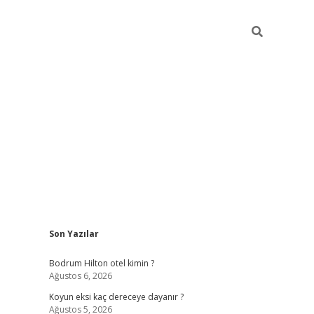
Sidebar
Son Yazılar
ilbet
betci
piabellacasino sitesi
https://www.betexpe
Bodrum Hilton otel kimin ?
Ağustos 6, 2026
Koyun eksi kaç dereceye dayanır ?
Ağustos 5, 2026