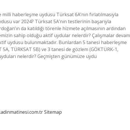
ve milli haberleşme uydusu Türksat 6A’nın fırlatılmasıyla
 uydusu var 2024? Türksat 5A’nın testlerinin başarıyla
ğan’ın da katıldığı törenle hizmete açılmasının ardından
kemizin sahip olduğu aktif uydular nelerdir? Çalışmalar devam
aktif uydusu bulunmaktadır. Bunlardan 5 tanesi haberleşme
5A, TÜRKSAT 5B) ve 3 tanesi de gözlem (GÖKTÜRK-1,
 uyduları nelerdir? Geçmişten günümüze uydu
kadinmatinesi.com.tr
Sitemap