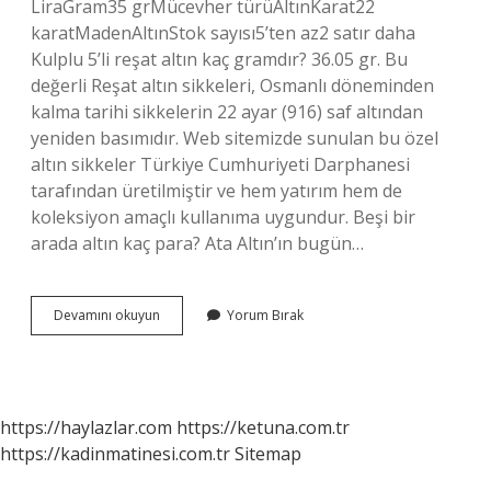
LiraGram35 grMücevher türüAltınKarat22
karatMadenAltınStok sayısı5’ten az2 satır daha
Kulplu 5’li reşat altın kaç gramdır? 36.05 gr. Bu
değerli Reşat altın sikkeleri, Osmanlı döneminden
kalma tarihi sikkelerin 22 ayar (916) saf altından
yeniden basımıdır. Web sitemizde sunulan bu özel
altın sikkeler Türkiye Cumhuriyeti Darphanesi
tarafından üretilmiştir ve hem yatırım hem de
koleksiyon amaçlı kullanıma uygundur. Beşi bir
arada altın kaç para? Ata Altın’ın bugün…
Beşibirlik
Devamını okuyun
Yorum Bırak
Fiyatı
Ne
Kadar
Şu
Anda
https://haylazlar.com
https://ketuna.com.tr
https://kadinmatinesi.com.tr
Sitemap