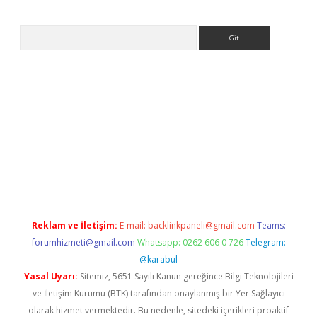
Arama
.betexper.xyz/
betci.co
betci giriş
betci.online
hiltonbetgir.onli
Reklam ve İletişim:
E-mail:
backlinkpaneli@gmail.com
Teams:
forumhizmeti@gmail.com
Whatsapp: 0262 606 0 726
Telegram:
@karabul
Yasal Uyarı:
Sitemiz, 5651 Sayılı Kanun gereğince Bilgi Teknolojileri
ve İletişim Kurumu (BTK) tarafından onaylanmış bir Yer Sağlayıcı
olarak hizmet vermektedir. Bu nedenle, sitedeki içerikleri proaktif