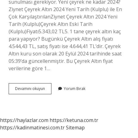
sunulması gerekiyor. Yeni çeyrek ne kadar 2024?
Ziynet Çeyrek Altın 2024 Yeni Tarih (Kulplu) ile En
Çok KarşılaştırılanZiynet Çeyrek Altın 2024 Yeni
Tarih (Kulplu)Çeyrek Altın Eski Tarih
(Kulplu)Fiyatı5.343,02 TL5. 1 tane çeyrek altın kaç
para yapıyor? Bugünkü Çeyrek Altın alış fiyatı
4.544,43 TL, satış fiyatı ise 4.644,41 TL’dir. Çeyrek
Altın kuru son olarak 20 Eylül 2024 tarihinde saat
05:39’da güncellenmiştir. Bu Çeyrek Altın fiyat
verilerine göre 1…
1
Devamını okuyun
Yorum Bırak
Tane
Çeyrek
Altın
Fiyatı
Ne
https://haylazlar.com
https://ketuna.com.tr
Kadar
https://kadinmatinesi.com.tr
Sitemap