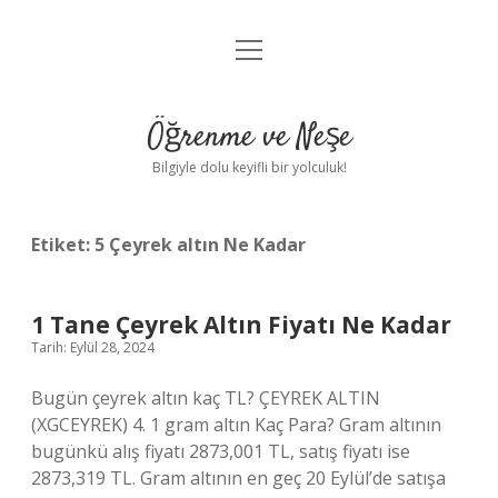
menüyü
Anasayfa
aç
Gizlilik Politikası
Öğrenme ve Neşe
Yasal Uyarı
Bilgiyle dolu keyifli bir yolculuk!
Hakkımızda
Etiket:
5 Çeyrek altın Ne Kadar
1 Tane Çeyrek Altın Fiyatı Ne Kadar
Tarih: Eylül 28, 2024
Bugün çeyrek altın kaç TL? ÇEYREK ALTIN ​​
(XGCEYREK) 4. 1 gram altın Kaç Para? Gram altının
bugünkü alış fiyatı 2873,001 TL, satış fiyatı ise
2873,319 TL. Gram altının en geç 20 Eylül’de satışa