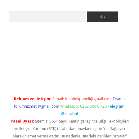
Arama
.betexper.xyz/
betci.co
betci giriş
betci.online
hiltonbetgir.onli
Reklam ve İletişim:
E-mail:
backlinkpaneli@gmail.com
Teams:
forumhizmeti@gmail.com
Whatsapp: 0262 606 0 726
Telegram:
@karabul
Yasal Uyarı:
Sitemiz, 5651 Sayılı Kanun gereğince Bilgi Teknolojileri
ve İletişim Kurumu (BTK) tarafından onaylanmış bir Yer Sağlayıcı
olarak hizmet vermektedir. Bu nedenle, sitedeki içerikleri proaktif