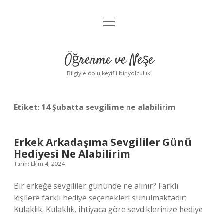
menüyü
Anasayfa
aç
Gizlilik Politikası
Öğrenme ve Neşe
Yasal Uyarı
Bilgiyle dolu keyifli bir yolculuk!
Hakkımızda
Etiket:
14 Şubatta sevgilime ne alabilirim
Erkek Arkadaşıma Sevgililer Günü
Hediyesi Ne Alabilirim
Tarih: Ekim 4, 2024
Bir erkeğe sevgililer gününde ne alınır? Farklı
kişilere farklı hediye seçenekleri sunulmaktadır:
Kulaklık. Kulaklık, ihtiyaca göre sevdiklerinize hediye