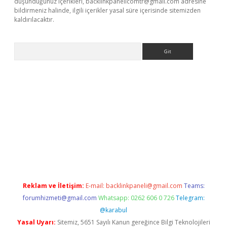
düşündüğünüz içerikleri,
backlinkpanelicomtr@gmail.com
adresine
bildirmeniz halinde, ilgili içerikler yasal süre içerisinde sitemizden
kaldırılacaktır.
Arama
.betexper.xyz/
betci.co
betci giriş
betci.online
hiltonbetgir.onli
Reklam ve İletişim:
E-mail:
backlinkpaneli@gmail.com
Teams:
forumhizmeti@gmail.com
Whatsapp: 0262 606 0 726
Telegram:
@karabul
Yasal Uyarı:
Sitemiz, 5651 Sayılı Kanun gereğince Bilgi Teknolojileri