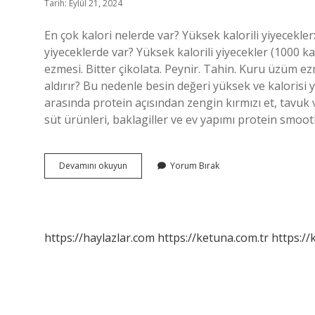
Tarih: Eylül 21, 2024
En çok kalori nelerde var? Yüksek kalorili yiyecekler:
yiyeceklerde var? Yüksek kalorili yiyecekler (1000 ka
ezmesi. Bitter çikolata. Peynir. Tahin. Kuru üzüm e
aldırır? Bu nedenle besin değeri yüksek ve kalorisi y
arasında protein açısından zengin kırmızı et, tavuk 
süt ürünleri, baklagiller ve ev yapımı protein smoothi
En
Devamını okuyun
Yorum Bırak
Çok
Hangi
Yiyeceklerde
Kalori
Vardır
https://haylazlar.com
https://ketuna.com.tr
https://