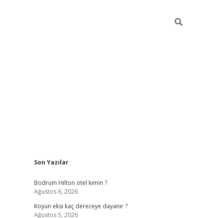
Sidebar
Son Yazılar
ilbet
betci
piabellacasino sitesi
https://www.betexper
Bodrum Hilton otel kimin ?
Ağustos 6, 2026
Koyun eksi kaç dereceye dayanır ?
Ağustos 5, 2026