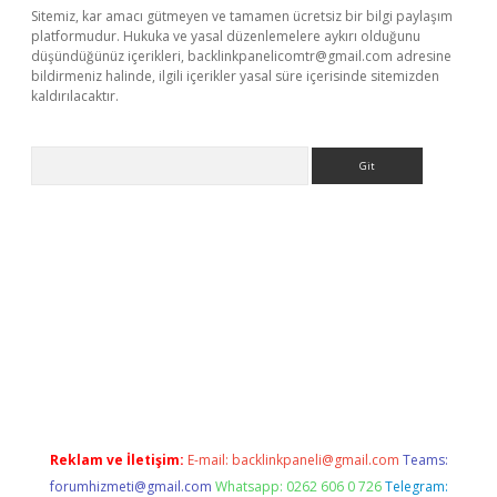
Sitemiz, kar amacı gütmeyen ve tamamen ücretsiz bir bilgi paylaşım
platformudur. Hukuka ve yasal düzenlemelere aykırı olduğunu
düşündüğünüz içerikleri,
backlinkpanelicomtr@gmail.com
adresine
bildirmeniz halinde, ilgili içerikler yasal süre içerisinde sitemizden
kaldırılacaktır.
Arama
betexper.xyz/
betci.co
betci giriş
betci.online
hiltonbetgir.onli
Reklam ve İletişim:
E-mail:
backlinkpaneli@gmail.com
Teams:
forumhizmeti@gmail.com
Whatsapp: 0262 606 0 726
Telegram: