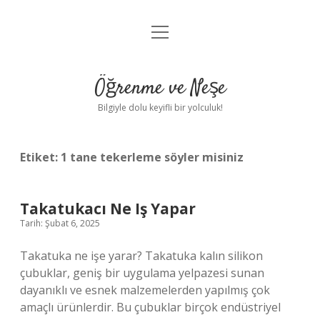
menüyü
Anasayfa
aç
Gizlilik Politikası
Öğrenme ve Neşe
Yasal Uyarı
Bilgiyle dolu keyifli bir yolculuk!
Hakkımızda
Etiket:
1 tane tekerleme söyler misiniz
Takatukacı Ne Iş Yapar
Tarih: Şubat 6, 2025
Takatuka ne işe yarar? Takatuka kalın silikon
çubuklar, geniş bir uygulama yelpazesi sunan
dayanıklı ve esnek malzemelerden yapılmış çok
amaçlı ürünlerdir. Bu çubuklar birçok endüstriyel