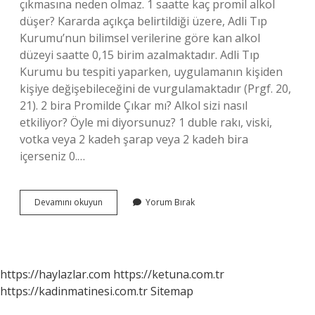
çıkmasına neden olmaz. 1 saatte kaç promil alkol
düşer? Kararda açıkça belirtildiği üzere, Adli Tıp
Kurumu’nun bilimsel verilerine göre kan alkol
düzeyi saatte 0,15 birim azalmaktadır. Adli Tıp
Kurumu bu tespiti yaparken, uygulamanın kişiden
kişiye değişebileceğini de vurgulamaktadır (Prgf. 20,
21). 2 bira Promilde Çıkar mı? Alkol sizi nasıl
etkiliyor? Öyle mi diyorsunuz? 1 duble rakı, viski,
votka veya 2 kadeh şarap veya 2 kadeh bira
içerseniz 0.…
500
Devamını okuyun
Yorum Bırak
Ml
Bira
Kaç
Promil
https://haylazlar.com
https://ketuna.com.tr
https://kadinmatinesi.com.tr
Sitemap