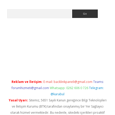
Arama
.betexper.xyz/
betci.co
betci giriş
betci.online
hiltonbetgir.onli
Reklam ve İletişim:
E-mail:
backlinkpaneli@gmail.com
Teams:
forumhizmeti@gmail.com
Whatsapp: 0262 606 0 726
Telegram:
@karabul
Yasal Uyarı:
Sitemiz, 5651 Sayılı Kanun gereğince Bilgi Teknolojileri
ve İletişim Kurumu (BTK) tarafından onaylanmış bir Yer Sağlayıcı
olarak hizmet vermektedir. Bu nedenle, sitedeki içerikleri proaktif