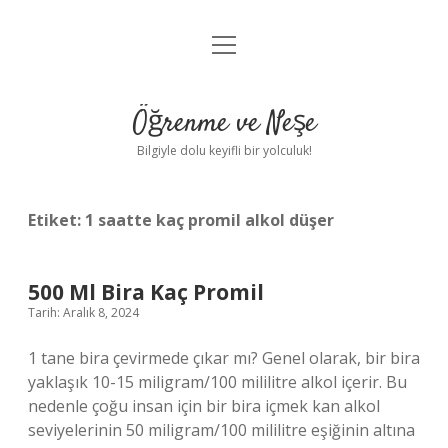
menüyü
Anasayfa
aç
Gizlilik Politikası
Öğrenme ve Neşe
Yasal Uyarı
Bilgiyle dolu keyifli bir yolculuk!
Hakkımızda
Etiket:
1 saatte kaç promil alkol düşer
500 Ml Bira Kaç Promil
Tarih: Aralık 8, 2024
1 tane bira çevirmede çıkar mı? Genel olarak, bir bira
yaklaşık 10-15 miligram/100 mililitre alkol içerir. Bu
nedenle çoğu insan için bir bira içmek kan alkol
seviyelerinin 50 miligram/100 mililitre eşiğinin altına