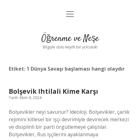
menüyü
Anasayfa
aç
Gizlilik Politikası
Öğrenme ve Neşe
Yasal Uyarı
Bilgiyle dolu keyifli bir yolculuk!
Hakkımızda
Etiket:
1 Dünya Savaşı başlaması hangi olaydır
Bolşevik Ihtilali Kime Karşı
Tarih: Ekim 9, 2024
Bolşevikler neyi savunur? İdeoloji. Bolşevikler, çarlık
rejimini kitlesel bir işçi devrimiyle devirecek merkezi
ve disiplinli bir parti örgütlemeye çalıştılar.
Bolşevikler, Rus işçilerini ayaklanmaya