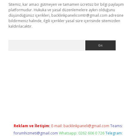
Sitemiz, kar amacı gütmeyen ve tamamen ücretsiz bir bilgi paylaşım
platformudur. Hukuka ve yasal düzenlemelere aykırı olduğunu
düşündüğünüz içerikleri,
backlinkpanelicomtr@gmail.com
adresine
bildirmeniz halinde, ilgili içerikler yasal süre içerisinde sitemizden
kaldırılacaktır.
Arama
.betexper.xyz/
betci.co
betci giriş
betci.online
hiltonbetgir.onli
Reklam ve İletişim:
E-mail:
backlinkpaneli@gmail.com
Teams:
forumhizmeti@gmail.com
Whatsapp: 0262 606 0 726
Telegram: